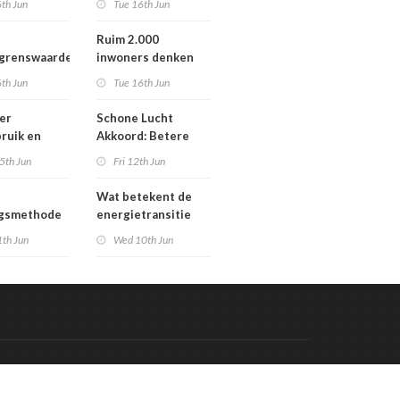
th Jun
Tue 16th Jun
Werengouw voorbij
Ruim 2.000
egrenswaarde
inwoners denken
chgas
mee over toekomst
th Jun
Tue 16th Jun
waterbeheer
er
Schone Lucht
ruik en
Akkoord: Betere
gaven bij
luchtkwaliteit in
5th Jun
Fri 12th Jun
n die
2030 leidt tot meer
en in
gezondheidswinst
Wat betekent de
re situatie
ngsmethode
energietransitie
epaste
voor u? Ontdek het
1th Jun
Wed 10th Jun
en in
tijdens de
g
Schakeldagen
Code & Hosted by:
 Meern Multimedia
VDVO
Contact