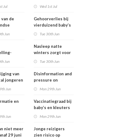
ngsregeling
Omgevingswet
t Jul
Wed 1st Jul
IenW bodem en
water 2026
t van de
Gehoorverlies bij
andse
vierduizend baby’s
ng heeft
snel ontdekt
th Jun
Tue 30th Jun
 met
tie over
Nasleep natte
heid
lling-
winters zorgt voor
relaties
lage hoeveelheid
th Jun
Tue 30th Jun
chthavens in
nitraat onder
and
derogatiebedrijven,
ijging van
Disinformation and
effect afbouw
tal jongeren
pressure on
derogatie nog niet
international
9th Jun
Mon 29th Jun
zichtbaar
lwassenen
cooperation pose
trisch fietst
major international
rmatie en
Vaccinatiegraad bij
threats to public
baby’s en kleuters
health in the
tionale
licht gedaald, bij
9th Jun
Mon 29th Jun
Netherlands
erking
tieners gestegen
an niet meer
Jonge reizigers
tionale
anaf 29 juni
zien risico op
gen voor