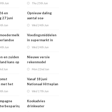
ziekten door dieren
9th Jun
Thu 25th Jun
andse
vooral buiten
zondheid
Europa
 26 en
Opnieuw daling
g 27 juni
aantal soa-
 smog door
consulten in 2025,
5th Jun
Wed 24th Jun
aantal gonorroe en
syfilis diagnoses
 moedermelk
Voedingsmiddelen
stabiel hoog
erlandse
in supermarkt in
n
2025 iets verbeterd
4th Jun
Wed 24th Jun
en en zuiden
Nieuwe versie
 land kans op
rekenmodel
or ozon
luchtkwaliteit
rd Jun
Mon 22nd Jun
Geomilieu ISL3a
komst
Vanaf 18 juni
 met het
Nationaal Hitteplan
besluit op
actief in heel
8th Jun
Wed 17th Jun
Nederland
ampagne
Kookadvies
terbesparing
drinkwater
Schoorlstraat en