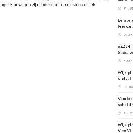
Nationa
gelijk bewegen zij minder door de elektrische fiets.
actief i
Thu 9t
midden 
van Ned
Eerste 
leergan
DSO pro
Wed 8t
septem
start
pZZs-li
Signaler
stoffen
Mon 6t
onderz
Wijzigi
stelsel
Omgevi
Fri 3rd
1 juli 2
Voorlop
schattin
verhoog
Thu 2n
zien tij
hittegol
Wijzigin
V en VI