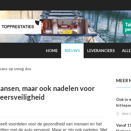
HOME
NIEUWS
LEVERANCIERS
ALLE
kans op smog door ozon
MEER 
 kansen, maar ook nadelen voor
eersveiligheid
Ook in 
hittepe
juni me
Wed 1
sterfge
verwac
 heeft voordelen voor de gezondheid van mensen en het
Vanaf 11
e ritten met de auto vervangt. Maar er zijn ook nadelen. Met