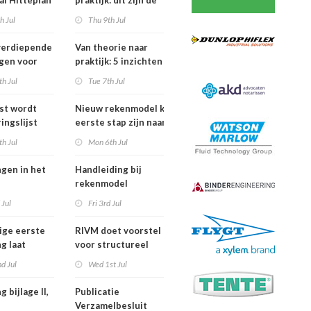
al Hitteplan
praktijk: dit zijn de
n zuiden,
belangrijkste
h Jul
Thu 9th Jul
en oosten
inzichten van de
erland
IPLO Schakeldagen
verdiepende
Van theorie naar
gen voor
praktijk: 5 inzichten
fessional in
voor een succesvol
h Jul
Tue 7th Jul
ber van
projectbesluit
jst wordt
Nieuw rekenmodel kan
ingslijst
eerste stap zijn naar meer
 in Europees
duidelijkheid over
h Jul
Mon 6th Jul
oek
gewasbeschermingsmiddelen
en woonafstand
ngen in het
Handleiding bij
rekenmodel
ngswet per
plankostenscan
 Jul
Fri 3rd Jul
026
beschikbaar
ige eerste
RIVM doet voorstel
g laat
voor structureel
de sterfte
meten chemische
d Jul
Wed 1st Jul
dens
stoffen bij inwoners
f in juni
van Nederland
g bijlage II,
Publicatie
Verzamelbesluit