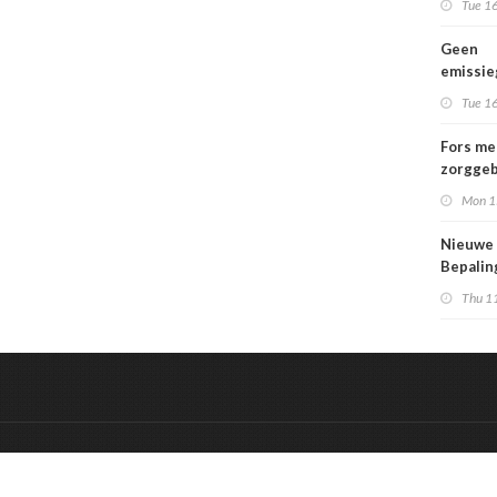
Tue 16
Geen
emissi
voor la
Tue 16
Fors me
zorggeb
zorguit
Mon 1
kindere
opgroei
Nieuwe
kwetsba
Bepali
en aang
Thu 1
MPG-eis
werkin
&
Onderdeel van:
BrancheConnect
De