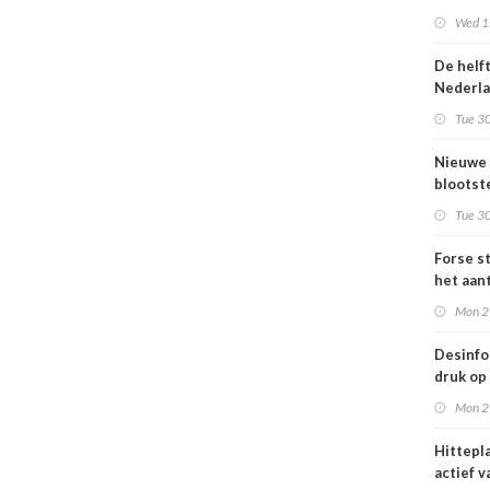
Omgevi
Wed 1s
De helf
Nederl
bevolki
Tue 30
moeite
informa
Nieuwe
gezond
blootste
respons
Tue 30
voor lu
Nederl
Forse st
het aan
en
Mon 2
jongvo
dat elek
Desinfo
druk op
interna
Mon 2
samenw
grote
Hittepl
interna
actief v
dreigin