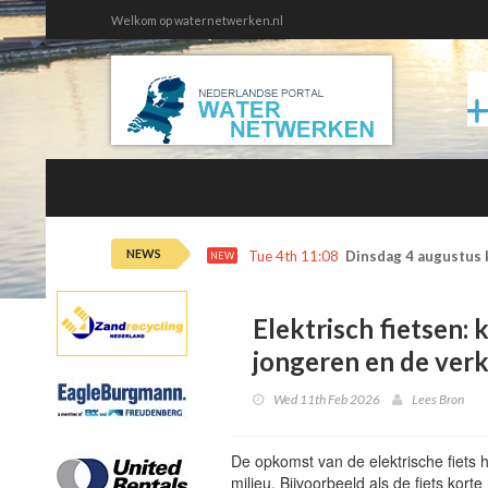
Welkom op waternetwerken.nl
NEWS
Tue 4th 11:08
Dinsdag 4 augustus 
NEW
Elektrisch fietsen:
jongeren en de verk
Wed 11th Feb 2026
Lees Bron
De opkomst van de elektrische fiets
milieu. Bijvoorbeeld als de fiets kort