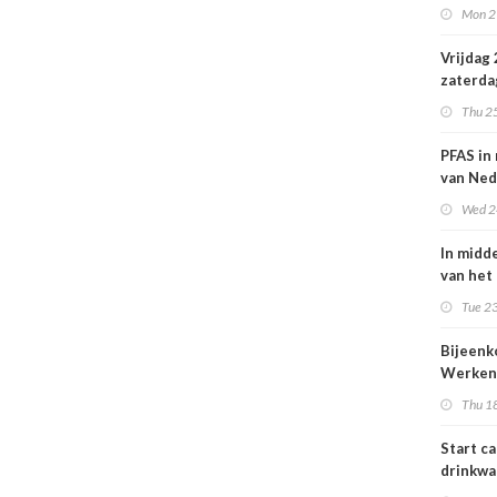
Mon 2
Nederl
volksge
Vrijdag
zaterda
kans op
Thu 2
ozon
PFAS in
van Ned
vrouwe
Wed 2
In midd
van het
smog do
Tue 23
Bijeen
Werken
project
Thu 1
25 juni
Start c
drinkwa