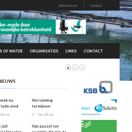
Adverteren
Contact
S OF WATER
ORGANISATIES
LINKS
CONTACT
NIEUWS
week na
Verruiming
riode eind
termijnen
er
voorkeursrecht
5th Jul
Thu 9th Jul
vallen dan
geeft gemeenten
ht
meer grip op grond
 juli
Van puzzel tot