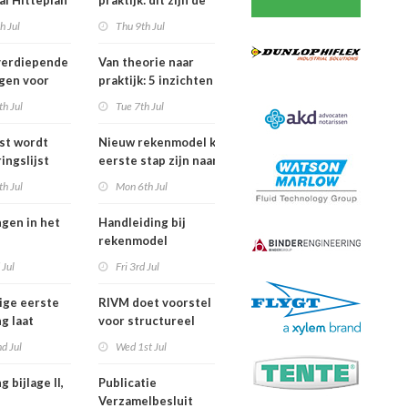
al Hitteplan
praktijk: dit zijn de
n zuiden,
belangrijkste
h Jul
Thu 9th Jul
en oosten
inzichten van de
erland
IPLO Schakeldagen
verdiepende
Van theorie naar
gen voor
praktijk: 5 inzichten
fessional in
voor een succesvol
h Jul
Tue 7th Jul
ber van
projectbesluit
jst wordt
Nieuw rekenmodel kan
ingslijst
eerste stap zijn naar meer
 in Europees
duidelijkheid over
h Jul
Mon 6th Jul
oek
gewasbeschermingsmiddelen
en woonafstand
ngen in het
Handleiding bij
rekenmodel
ngswet per
plankostenscan
 Jul
Fri 3rd Jul
026
beschikbaar
ige eerste
RIVM doet voorstel
g laat
voor structureel
de sterfte
meten chemische
d Jul
Wed 1st Jul
dens
stoffen bij inwoners
f in juni
van Nederland
g bijlage II,
Publicatie
Verzamelbesluit