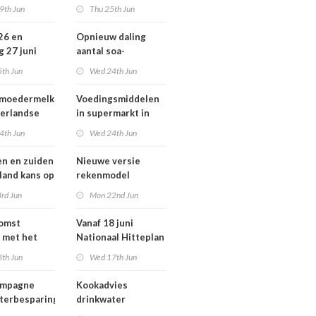
ziekten door dieren
9th Jun
Thu 25th Jun
andse
vooral buiten
zondheid
Europa
 26 en
Opnieuw daling
g 27 juni
aantal soa-
 smog door
consulten in 2025,
5th Jun
Wed 24th Jun
aantal gonorroe en
syfilis diagnoses
 moedermelk
Voedingsmiddelen
stabiel hoog
erlandse
in supermarkt in
n
2025 iets verbeterd
4th Jun
Wed 24th Jun
en en zuiden
Nieuwe versie
 land kans op
rekenmodel
or ozon
luchtkwaliteit
rd Jun
Mon 22nd Jun
Geomilieu ISL3a
komst
Vanaf 18 juni
 met het
Nationaal Hitteplan
besluit op
actief in heel
8th Jun
Wed 17th Jun
Nederland
ampagne
Kookadvies
terbesparing
drinkwater
Schoorlstraat en