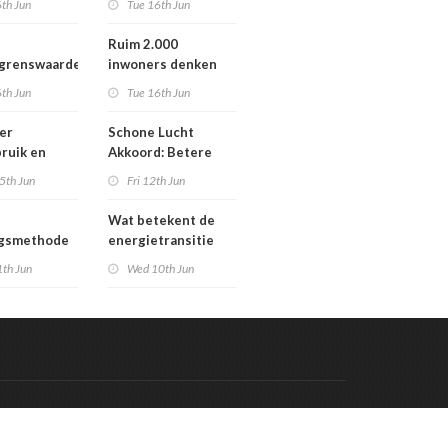
th Jun
Tue 16th Jun
Werengouw voorbij
Ruim 2.000
egrenswaarde
inwoners denken
chgas
mee over toekomst
th Jun
Tue 16th Jun
waterbeheer
er
Schone Lucht
ruik en
Akkoord: Betere
gaven bij
luchtkwaliteit in
5th Jun
Fri 12th Jun
n die
2030 leidt tot meer
en in
gezondheidswinst
Wat betekent de
re situatie
ngsmethode
energietransitie
epaste
voor u? Ontdek het
1th Jun
Wed 10th Jun
en in
tijdens de
g
Schakeldagen
Code & Hosted by:
 Meern Multimedia
VDVO
Contact