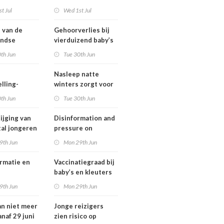
ngsregeling
Omgevingswet
t Jul
Wed 1st Jul
IenW bodem en
water 2026
t van de
Gehoorverlies bij
andse
vierduizend baby’s
ng heeft
snel ontdekt
th Jun
Tue 30th Jun
 met
tie over
Nasleep natte
heid
lling-
winters zorgt voor
relaties
lage hoeveelheid
th Jun
Tue 30th Jun
chthavens in
nitraat onder
and
derogatiebedrijven,
ijging van
Disinformation and
effect afbouw
tal jongeren
pressure on
derogatie nog niet
international
9th Jun
Mon 29th Jun
zichtbaar
lwassenen
cooperation pose
trisch fietst
major international
rmatie en
Vaccinatiegraad bij
threats to public
baby’s en kleuters
health in the
tionale
licht gedaald, bij
9th Jun
Mon 29th Jun
Netherlands
erking
tieners gestegen
an niet meer
Jonge reizigers
tionale
anaf 29 juni
zien risico op
gen voor