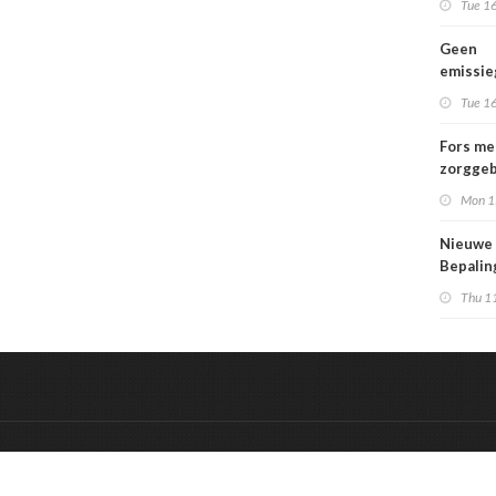
Tue 16
Geen
emissi
voor la
Tue 16
Fors me
zorggeb
zorguit
Mon 1
kindere
opgroei
Nieuwe
kwetsba
Bepali
en aang
Thu 1
MPG-eis
werkin
&
Onderdeel van:
BrancheConnect
De