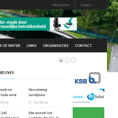
Adverteren
Contact
S OF WATER
LINKS
ORGANISATIES
CONTACT
NIEUWS
week na
Verruiming
riode eind
termijnen
er
voorkeursrecht
5th Jul
Thu 9th Jul
vallen dan
geeft gemeenten
ht
meer grip op grond
 juli
Van puzzel tot