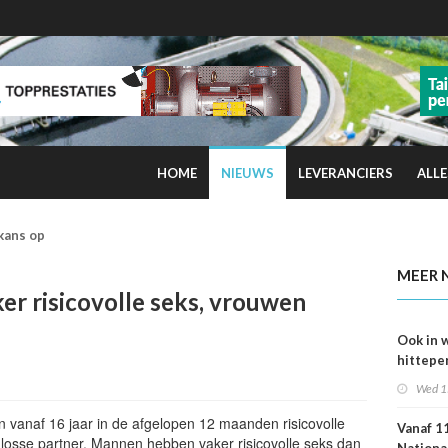
HOME
NIEUWS
LEVERANCIERS
ALLE
kans op smog door ozon
MEER 
r risicovolle seks, vrouwen
Ook in 
hittepe
juni me
Wed 1
sterfge
verwac
 vanaf 16 jaar in de afgelopen 12 maanden risicovolle
Vanaf 11
osse partner. Mannen hebben vaker risicovolle seks dan