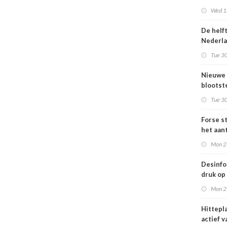
Omgevi
Wed 1s
De helf
Nederl
bevolki
Tue 30
moeite
informa
Nieuwe
gezond
blootste
respons
Tue 30
voor lu
Nederl
Forse st
het aan
en
Mon 2
jongvo
dat elek
Desinfo
druk op
interna
Mon 2
samenw
grote
Hittepl
interna
actief v
dreigin