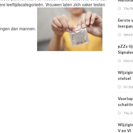
Nationa
re leeftijdscategorieën. Vrouwen laten zich vaker testen
actief i
Thu 9t
midden 
van Ned
Eerste 
leergan
ningen dan mannen.
DSO pro
Wed 8t
septem
start
pZZs-li
Signaler
stoffen
Mon 6t
onderz
Wijzigi
stelsel
Omgevi
Fri 3rd
1 juli 2
Voorlop
schattin
verhoog
Thu 2n
zien tij
hittegol
Wijzigin
V en VI