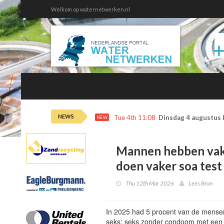
Welkom op waternetwerken.nl
NEWS
Tue 4th 11:08
Dinsdag 4 augustus 
NEW
Mannen hebben vake
doen vaker soa test
Thu 12th Mar 2026
Lees Bron
In 2025 had 5 procent van de mensen
seks: seks zonder condoom met een l