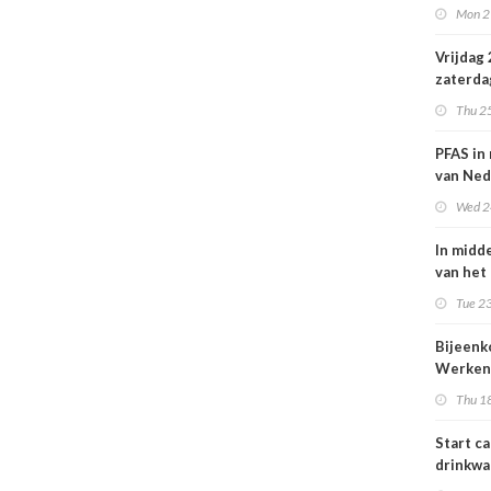
Mon 2
Nederl
volksge
Vrijdag
zaterda
kans op
Thu 2
ozon
PFAS in
van Ned
vrouwe
Wed 2
In midd
van het
smog do
Tue 23
Bijeen
Werken
project
Thu 1
25 juni
Start c
drinkwa