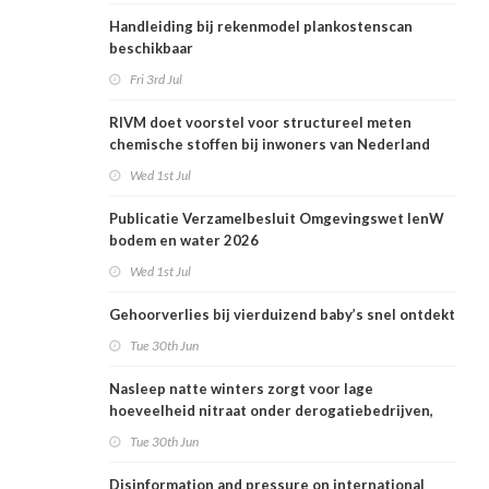
Handleiding bij rekenmodel plankostenscan
beschikbaar
Fri 3rd Jul
RIVM doet voorstel voor structureel meten
chemische stoffen bij inwoners van Nederland
Wed 1st Jul
Publicatie Verzamelbesluit Omgevingswet IenW
bodem en water 2026
Wed 1st Jul
Gehoorverlies bij vierduizend baby’s snel ontdekt
Tue 30th Jun
Nasleep natte winters zorgt voor lage
hoeveelheid nitraat onder derogatiebedrijven,
effect afbouw derogatie nog niet zichtbaar
Tue 30th Jun
Disinformation and pressure on international