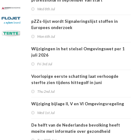
professional in september van start
Wed 8th Jul
pZZs-lijst wordt Signaleringslijst stoffen in
Europees onderzoek
Mon 6th Jul
Wijzigingen in het stelsel Omgevingswet per 1
juli 2026
Fri 3rd Jul
Voorlopige eerste schatting laat verhoogde
sterfte zien tijdens hittegolf in juni
Thu 2nd Jul
Wijziging bijlage II, V en VI Omgevingsregeling
Wed 1st Jul
De helft van de Nederlandse bevolking heeft
moeite met informatie over gezondheid