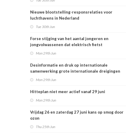
Tue 30th Jun
Nieuwe blootstelling-responsrelaties voor
luchthavens in Nederland
Tue 30th Jun
Forse stijging van het aantal jongeren en
jongvolwassenen dat elektrisch fietst
Mon 29th Jun
Desinformatie en druk op internationale
samenwerking grote internationale dreigingen
voor Nederlandse volksgezondheid
Mon 29th Jun
Hitteplan niet meer actief vanaf 29 juni
Mon 29th Jun
Vrijdag 26 en zaterdag 27 juni kans op smog door
ozon
Thu 25th Jun