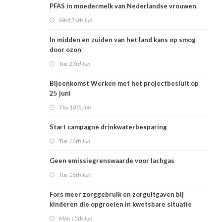
PFAS in moedermelk van Nederlandse vrouwen
Wed 24th Jun
In midden en zuiden van het land kans op smog
door ozon
Tue 23rd Jun
Bijeenkomst Werken met het projectbesluit op
25 juni
Thu 18th Jun
Start campagne drinkwaterbesparing
Tue 16th Jun
Geen emissiegrenswaarde voor lachgas
Tue 16th Jun
Fors meer zorggebruik en zorguitgaven bij
kinderen die opgroeien in kwetsbare situatie
Mon 15th Jun