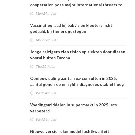
cooperation pose major international threats to
public health in the Netherlands
Mon 29th Jun
Vaccinatiegraad bij baby’s en kleuters licht
gedaald, bij tieners gestegen
Mon 29th Jun
Jonge reizigers zien risico op ziekten door dieren
vooral buiten Europa
Thu 25th Jun
Opnieuw daling aantal soa-consulten in 2025,
aantal gonorroe en syfilis diagnoses stabiel hoog
Wed 24th Jun
Voedingsmiddelen in supermarkt in 2025 iets
verbeterd
Wed 24th Jun
Nieuwe versie rekenmodel luchtkwaliteit