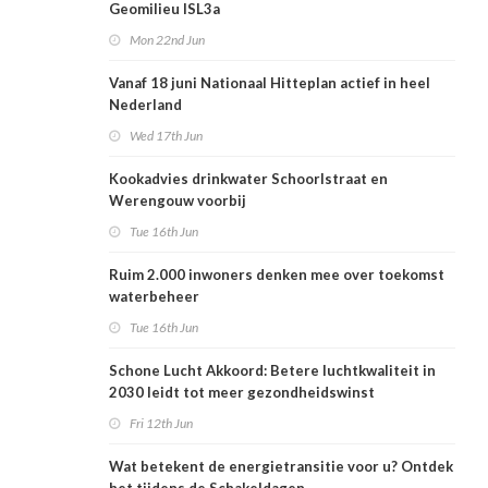
Geomilieu ISL3a
Mon 22nd Jun
Vanaf 18 juni Nationaal Hitteplan actief in heel
Nederland
Wed 17th Jun
Kookadvies drinkwater Schoorlstraat en
Werengouw voorbij
Tue 16th Jun
Ruim 2.000 inwoners denken mee over toekomst
waterbeheer
Tue 16th Jun
Schone Lucht Akkoord: Betere luchtkwaliteit in
2030 leidt tot meer gezondheidswinst
Fri 12th Jun
Wat betekent de energietransitie voor u? Ontdek