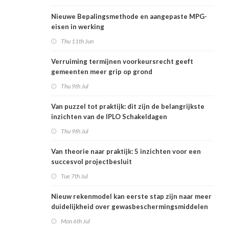
Nieuwe Bepalingsmethode en aangepaste MPG-
eisen in werking
Thu 11th Jun
Verruiming termijnen voorkeursrecht geeft
gemeenten meer grip op grond
Thu 9th Jul
Van puzzel tot praktijk: dit zijn de belangrijkste
inzichten van de IPLO Schakeldagen
Thu 9th Jul
Van theorie naar praktijk: 5 inzichten voor een
succesvol projectbesluit
Tue 7th Jul
Nieuw rekenmodel kan eerste stap zijn naar meer
duidelijkheid over gewasbeschermingsmiddelen
en woonafstand
Mon 6th Jul