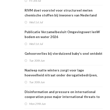
Fri 3rd Jul
RIVM doet voorstel voor structureel meten
chemische stoffen bij inwoners van Nederland
Wed 1st Jul
Publicatie Verzamelbesluit Omgevingswet IenW
bodem en water 2026
Wed 1st Jul
Gehoorverlies bij vierduizend baby’s snel ontdekt
Tue 30th Jun
Nasleep natte winters zorgt voor lage
hoeveelheid nitraat onder derogatiebedrijven,
effect afbouw derogatie nog niet zichtbaar
Tue 30th Jun
Disinformation and pressure on international
cooperation pose major international threats to
public health in the Netherlands
Mon 29th Jun