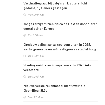
Vaccinatiegraad bij baby’s en kleuters licht
gedaald, bij tieners gestegen
Mon 29th Jun
Jonge reizigers zien risico op ziekten door dieren
vooral buiten Europa
Thu 25th Jun
Opnieuw daling aantal soa-consulten in 2025,
aantal gonorroe en syfilis diagnoses stabiel hoog
Wed 24th Jun
Voedingsmiddelen in supermarkt in 2025 iets
verbeterd
Wed 24th Jun
Nieuwe versie rekenmodel luchtkwaliteit
Geomilieu ISL3a
Mon 22nd Jun