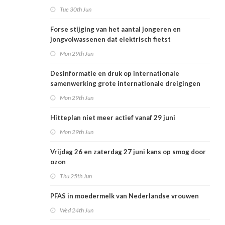
Tue 30th Jun
Forse stijging van het aantal jongeren en
jongvolwassenen dat elektrisch fietst
Mon 29th Jun
Desinformatie en druk op internationale
samenwerking grote internationale dreigingen
voor Nederlandse volksgezondheid
Mon 29th Jun
Hitteplan niet meer actief vanaf 29 juni
Mon 29th Jun
Vrijdag 26 en zaterdag 27 juni kans op smog door
ozon
Thu 25th Jun
PFAS in moedermelk van Nederlandse vrouwen
Wed 24th Jun