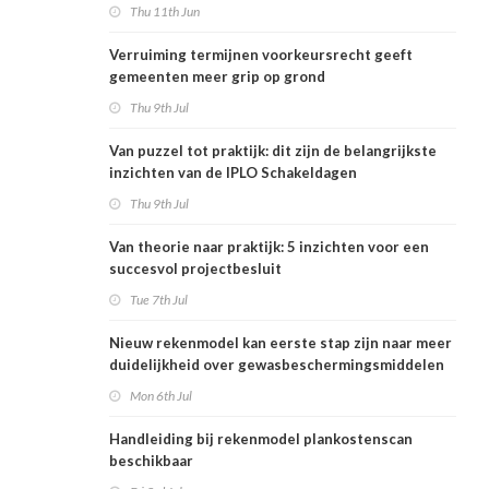
Thu 11th Jun
Verruiming termijnen voorkeursrecht geeft
gemeenten meer grip op grond
Thu 9th Jul
Van puzzel tot praktijk: dit zijn de belangrijkste
inzichten van de IPLO Schakeldagen
Thu 9th Jul
Van theorie naar praktijk: 5 inzichten voor een
succesvol projectbesluit
Tue 7th Jul
Nieuw rekenmodel kan eerste stap zijn naar meer
duidelijkheid over gewasbeschermingsmiddelen
en woonafstand
Mon 6th Jul
Handleiding bij rekenmodel plankostenscan
beschikbaar