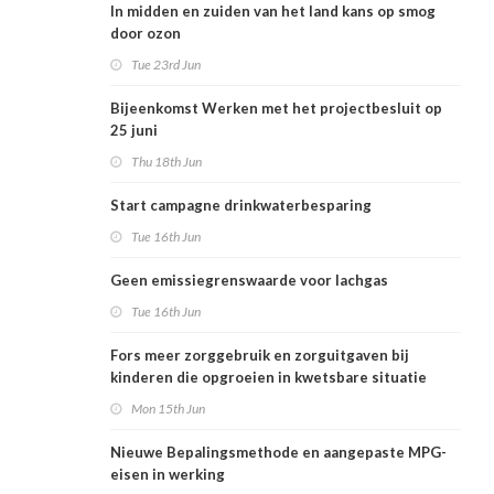
In midden en zuiden van het land kans op smog
door ozon
Tue 23rd Jun
Bijeenkomst Werken met het projectbesluit op
25 juni
Thu 18th Jun
Start campagne drinkwaterbesparing
Tue 16th Jun
Geen emissiegrenswaarde voor lachgas
Tue 16th Jun
Fors meer zorggebruik en zorguitgaven bij
kinderen die opgroeien in kwetsbare situatie
Mon 15th Jun
Nieuwe Bepalingsmethode en aangepaste MPG-
eisen in werking