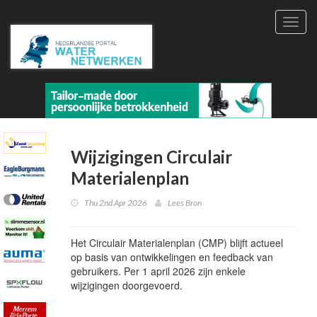
Toggl
navig
Wijzigingen Circulair
Materialenplan
Thu 2nd Apr 2026
Lees Bron
Het Circulair Materialenplan (CMP) blijft actueel
op basis van ontwikkelingen en feedback van
gebruikers. Per 1 april 2026 zijn enkele
wijzigingen doorgevoerd.