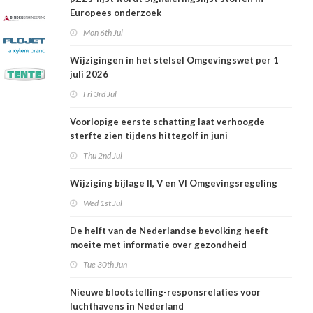
Europees onderzoek
Mon 6th Jul
Wijzigingen in het stelsel Omgevingswet per 1
juli 2026
Fri 3rd Jul
Voorlopige eerste schatting laat verhoogde
sterfte zien tijdens hittegolf in juni
Thu 2nd Jul
Wijziging bijlage II, V en VI Omgevingsregeling
Wed 1st Jul
De helft van de Nederlandse bevolking heeft
moeite met informatie over gezondheid
Tue 30th Jun
Nieuwe blootstelling-responsrelaties voor
luchthavens in Nederland