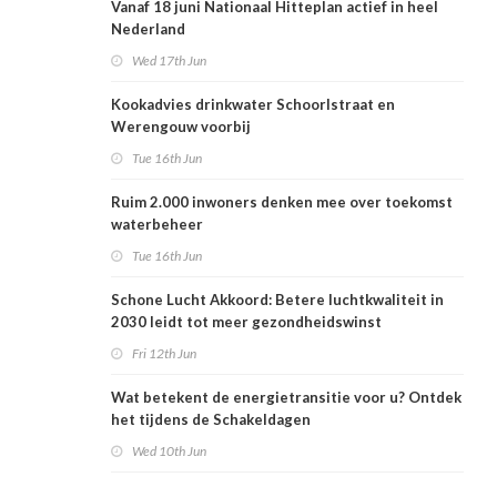
Vanaf 18 juni Nationaal Hitteplan actief in heel
Nederland
Wed 17th Jun
Kookadvies drinkwater Schoorlstraat en
Werengouw voorbij
Tue 16th Jun
Ruim 2.000 inwoners denken mee over toekomst
waterbeheer
Tue 16th Jun
Schone Lucht Akkoord: Betere luchtkwaliteit in
2030 leidt tot meer gezondheidswinst
Fri 12th Jun
Wat betekent de energietransitie voor u? Ontdek
het tijdens de Schakeldagen
Wed 10th Jun