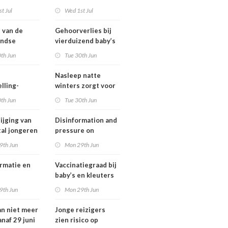
ngsregeling
Omgevingswet
t Jul
Wed 1st Jul
IenW bodem en
water 2026
t van de
Gehoorverlies bij
andse
vierduizend baby’s
ng heeft
snel ontdekt
th Jun
Tue 30th Jun
 met
tie over
Nasleep natte
heid
lling-
winters zorgt voor
relaties
lage hoeveelheid
th Jun
Tue 30th Jun
chthavens in
nitraat onder
and
derogatiebedrijven,
ijging van
Disinformation and
effect afbouw
tal jongeren
pressure on
derogatie nog niet
international
9th Jun
Mon 29th Jun
zichtbaar
lwassenen
cooperation pose
trisch fietst
major international
rmatie en
Vaccinatiegraad bij
threats to public
baby’s en kleuters
health in the
tionale
licht gedaald, bij
9th Jun
Mon 29th Jun
Netherlands
erking
tieners gestegen
an niet meer
Jonge reizigers
tionale
anaf 29 juni
zien risico op
gen voor