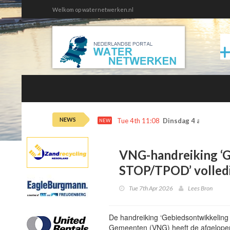
Welkom op waternetwerken.nl
NEWS
Tue 4th 11:08
Dinsdag 4 augustus 
NEW
VNG-handreiking ‘G
STOP/TPOD’ volledi
Tue 7th Apr 2026
Lees Bron
De handreiking ‘Gebiedsontwikkelin
Gemeenten (VNG) heeft de afgelopen 