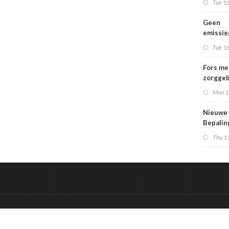
Tue 16
Geen
emissi
voor la
Tue 16
Fors me
zorggeb
zorguit
Mon 1
kindere
opgroei
Nieuwe
kwetsba
Bepali
en aang
Thu 1
MPG-eis
werkin
&
Onderdeel van:
BrancheConnect
De