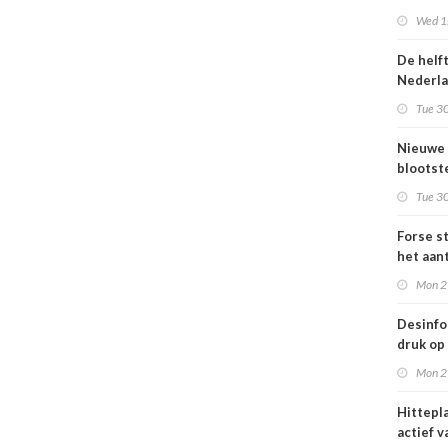
Omgevi
Wed 1s
De helf
Nederl
bevolki
Tue 30
moeite
informa
Nieuwe
gezond
blootste
respons
Tue 30
voor lu
Nederl
Forse st
het aan
en
Mon 2
jongvo
dat elek
Desinfo
druk op
interna
Mon 2
samenw
grote
Hittepl
interna
actief v
dreigin