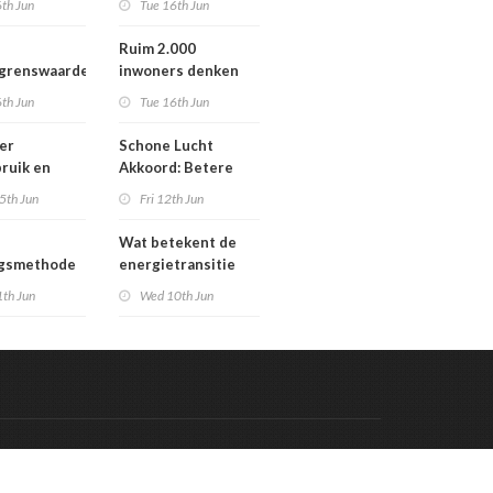
th Jun
Tue 16th Jun
Werengouw voorbij
Ruim 2.000
egrenswaarde
inwoners denken
chgas
mee over toekomst
th Jun
Tue 16th Jun
waterbeheer
er
Schone Lucht
ruik en
Akkoord: Betere
gaven bij
luchtkwaliteit in
5th Jun
Fri 12th Jun
n die
2030 leidt tot meer
en in
gezondheidswinst
Wat betekent de
re situatie
ngsmethode
energietransitie
epaste
voor u? Ontdek het
1th Jun
Wed 10th Jun
en in
tijdens de
g
Schakeldagen
Code & Hosted by:
 Meern Multimedia
VDVO
Contact