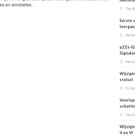
Nationa
ies en annotaties.
actief i
Thu 9t
midden 
van Ned
Eerste 
leergan
DSO pro
Wed 8t
septem
start
pZZs-li
Signaler
stoffen
Mon 6t
onderz
Wijzigi
stelsel
Omgevi
Fri 3rd
1 juli 2
Voorlop
schattin
verhoog
Thu 2n
zien tij
hittegol
Wijzigin
V en VI