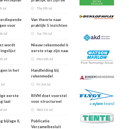
al Hitteplan
praktijk: dit zijn de
n zuiden,
belangrijkste
h Jul
Thu 9th Jul
en oosten
inzichten van de
erland
IPLO Schakeldagen
verdiepende
Van theorie naar
gen voor
praktijk: 5 inzichten
fessional in
voor een succesvol
h Jul
Tue 7th Jul
ber van
projectbesluit
jst wordt
Nieuw rekenmodel kan
ingslijst
eerste stap zijn naar meer
 in Europees
duidelijkheid over
h Jul
Mon 6th Jul
oek
gewasbeschermingsmiddelen
en woonafstand
ngen in het
Handleiding bij
rekenmodel
ngswet per
plankostenscan
 Jul
Fri 3rd Jul
026
beschikbaar
ige eerste
RIVM doet voorstel
g laat
voor structureel
de sterfte
meten chemische
d Jul
Wed 1st Jul
dens
stoffen bij inwoners
f in juni
van Nederland
g bijlage II,
Publicatie
Verzamelbesluit