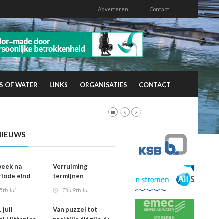
Adverteren
Contact
S OF WATER
LINKS
ORGANISATIES
CONTACT
NIEUWS
week na
Verruiming
riode eind
termijnen
er
voorkeursrecht
5th Jul
Thu 9th Jul
vallen dan
geeft gemeenten
ht
meer grip op grond
 juli
Van puzzel tot