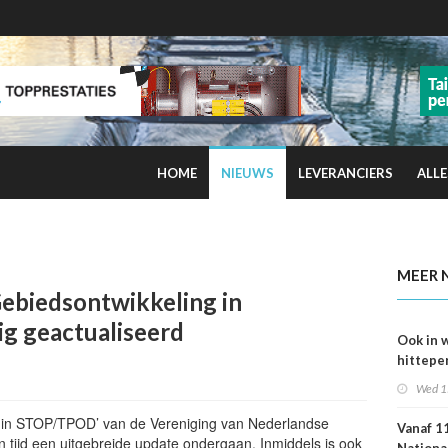
HOME
NIEUWS
LEVERANCIERS
ALLE
kans op smog door ozon
MEER 
ebiedsontwikkeling in
g geactualiseerd
Ook in 
hittepe
juni me
Wed 1
sterfge
verwac
g in STOP/TPOD’ van de Vereniging van Nederlandse
Vanaf 11
tijd een uitgebreide update ondergaan. Inmiddels is ook