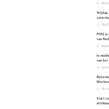
Mon 2
Nederl
volksge
Vrijdag
zaterda
kans op
Thu 2
ozon
PFAS in
van Ned
vrouwe
Wed 2
In midd
van het
smog do
Tue 23
Bijeen
Werken
project
Thu 1
25 juni
Start c
drinkwa