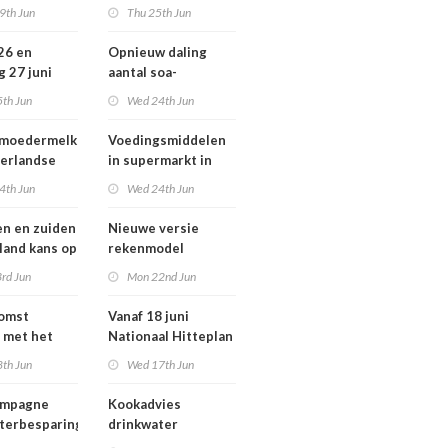
ziekten door dieren
9th Jun
Thu 25th Jun
andse
vooral buiten
zondheid
Europa
 26 en
Opnieuw daling
g 27 juni
aantal soa-
 smog door
consulten in 2025,
5th Jun
Wed 24th Jun
aantal gonorroe en
syfilis diagnoses
 moedermelk
Voedingsmiddelen
stabiel hoog
erlandse
in supermarkt in
n
2025 iets verbeterd
4th Jun
Wed 24th Jun
en en zuiden
Nieuwe versie
 land kans op
rekenmodel
or ozon
luchtkwaliteit
rd Jun
Mon 22nd Jun
Geomilieu ISL3a
komst
Vanaf 18 juni
 met het
Nationaal Hitteplan
besluit op
actief in heel
8th Jun
Wed 17th Jun
Nederland
ampagne
Kookadvies
terbesparing
drinkwater
Schoorlstraat en