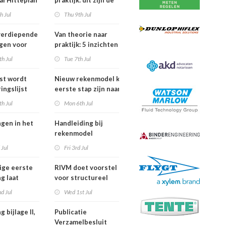
al Hitteplan
praktijk: dit zijn de
n zuiden,
belangrijkste
h Jul
Thu 9th Jul
en oosten
inzichten van de
erland
IPLO Schakeldagen
verdiepende
Van theorie naar
gen voor
praktijk: 5 inzichten
fessional in
voor een succesvol
h Jul
Tue 7th Jul
ber van
projectbesluit
jst wordt
Nieuw rekenmodel kan
ingslijst
eerste stap zijn naar meer
 in Europees
duidelijkheid over
h Jul
Mon 6th Jul
oek
gewasbeschermingsmiddelen
en woonafstand
ngen in het
Handleiding bij
rekenmodel
ngswet per
plankostenscan
 Jul
Fri 3rd Jul
026
beschikbaar
ige eerste
RIVM doet voorstel
g laat
voor structureel
de sterfte
meten chemische
d Jul
Wed 1st Jul
dens
stoffen bij inwoners
f in juni
van Nederland
g bijlage II,
Publicatie
Verzamelbesluit