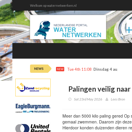
Welkom op waternetwerken.nl
NEWS
Tue 4th 11:08
Dinsdag 4 augustus 
NEW
Palingen veilig naar 
Sat 23rd May 2026
Lees Bron
Meer dan 5000 kilo paling gered Op 
gemaal zwemmen. Daarom zijn deze vi
Hierdoor konden duizenden dieren rei