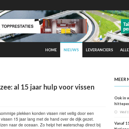
HOME
NIEUWS
LEVERANCIERS
ALLE
kans op smog door ozon
MEER 
zee: al 15 jaar hulp voor vissen
Ook in 
hittepe
juni me
Wed 1
sommige plekken konden vissen niet veilig door een
sterfge
ssen 15 jaar lang met de hand over de dijk gezet.
verwac
Vanaf 11
zen naar de oceaan. Zo helpt het waterschap direct bij