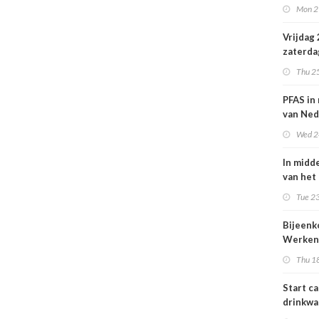
Mon 2
Nederl
volksge
Vrijdag
zaterda
kans op
Thu 2
ozon
PFAS in
van Ned
vrouwe
Wed 2
In midd
van het
smog do
Tue 23
Bijeen
Werken
project
Thu 1
25 juni
Start c
drinkwa