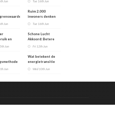
th Jun
Tue 16th Jun
Werengouw voorbij
Ruim 2.000
egrenswaarde
inwoners denken
chgas
mee over toekomst
th Jun
Tue 16th Jun
waterbeheer
er
Schone Lucht
ruik en
Akkoord: Betere
gaven bij
luchtkwaliteit in
5th Jun
Fri 12th Jun
n die
2030 leidt tot meer
en in
gezondheidswinst
Wat betekent de
re situatie
ngsmethode
energietransitie
epaste
voor u? Ontdek het
1th Jun
Wed 10th Jun
en in
tijdens de
g
Schakeldagen
Code & Hosted by:
 Meern Multimedia
VDVO
Contact