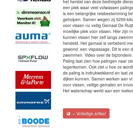
het herstel van deze bedreigde diersoo
een plek waar veel volwassen palinge
is een belangrijke reisbestemming bi
geholpen. Samen wegen zij 5259 kilo.
voor vissen nu veilig Gemaal De Ruij
moeilijke plek voor vissen. Hier zij
kunnen vissen hier zelf langs zwemme
hersteld. Het gemaal is verbeterd met
gewond. een vispassage. Dit is een 
zwemmen. Video over de bijzondere r
Paling laat zien hoe palingen naar
tegenkomen. Ook ziet u hoe ze word
de paling is indrukwekkend en laat zi
dijken kunnen. Samen werken aan vri
voor vissen, veilige gemalen en innov
Het waterschap werkt aan een toeko
» Volledige artikel