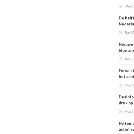
Omgevi
Wed 1s
De helf
Nederl
bevolki
Tue 30
moeite
informa
Nieuwe
gezond
blootste
respons
Tue 30
voor lu
Nederl
Forse st
het aan
en
Mon 2
jongvo
dat elek
Desinfo
druk op
interna
Mon 2
samenw
grote
Hittepl
interna
actief v
dreigin