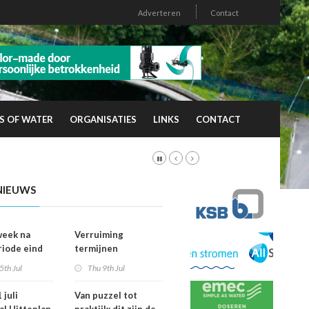
Adverteren
Contact
S OF WATER
ORGANISATIES
LINKS
CONTACT
NIEUWS
week na
Verruiming
riode eind
termijnen
er
voorkeursrecht
5th Jul
Thu 9th Jul
vallen dan
geeft gemeenten
ht
meer grip op grond
 juli
Van puzzel tot