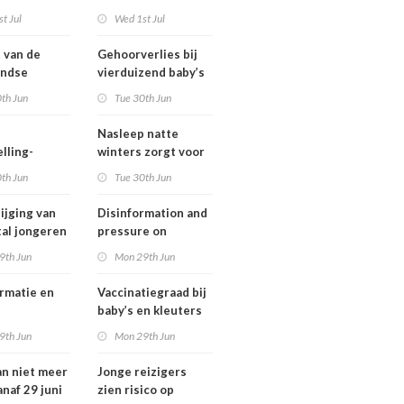
ngsregeling
Omgevingswet
t Jul
Wed 1st Jul
IenW bodem en
water 2026
t van de
Gehoorverlies bij
andse
vierduizend baby’s
ng heeft
snel ontdekt
th Jun
Tue 30th Jun
 met
tie over
Nasleep natte
heid
lling-
winters zorgt voor
relaties
lage hoeveelheid
th Jun
Tue 30th Jun
chthavens in
nitraat onder
and
derogatiebedrijven,
ijging van
Disinformation and
effect afbouw
tal jongeren
pressure on
derogatie nog niet
international
9th Jun
Mon 29th Jun
zichtbaar
lwassenen
cooperation pose
trisch fietst
major international
rmatie en
Vaccinatiegraad bij
threats to public
baby’s en kleuters
health in the
tionale
licht gedaald, bij
9th Jun
Mon 29th Jun
Netherlands
erking
tieners gestegen
an niet meer
Jonge reizigers
tionale
anaf 29 juni
zien risico op
gen voor