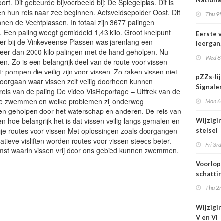
Nationa
rt. Dit gebeurde bijvoorbeeld bij: De Spiegelplas. Dit is
actief i
n hun reis naar zee beginnen. Aetsveldsepolder Oost. Dit
Thu 9t
midden 
nnen de Vechtplassen. In totaal zijn 3677 palingen
van Ned
 Een paling weegt gemiddeld 1,43 kilo. Groot knelpunt
Eerste 
ter bij de Vinkeveense Plassen was jarenlang een
leergan
n meer dan 2000 kilo palingen met de hand geholpen. Nu
DSO pro
Wed 8t
n. Zo is een belangrijk deel van de route voor vissen
septem
: pompen die veilig zijn voor vissen. Zo raken vissen niet
start
pZZs-li
doorgaan waar vissen zelf veilig doorheen kunnen
Signaler
eis van de paling De video VisReportage – Uittrek van de
stoffen
 zee zwemmen en welke problemen zij onderweg
Mon 6t
onderz
en geholpen door het waterschap en anderen. De reis van
en hoe belangrijk het is dat vissen veilig langs gemalen en
Wijzigi
je routes voor vissen Met oplossingen zoals doorgangen
stelsel
atieve visliften worden routes voor vissen steeds beter.
Omgevi
Fri 3rd
mst waarin vissen vrij door ons gebied kunnen zwemmen.
1 juli 2
Voorlop
schattin
verhoog
Thu 2n
zien tij
hittegol
Wijzigin
V en VI