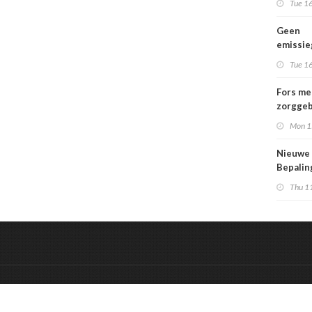
Tue 16
Geen
emissi
voor la
Tue 16
Fors me
zorggeb
zorguit
Mon 1
kindere
opgroei
Nieuwe
kwetsba
Bepali
en aang
Thu 1
MPG-eis
werkin
&
Onderdeel van:
BrancheConnect
De