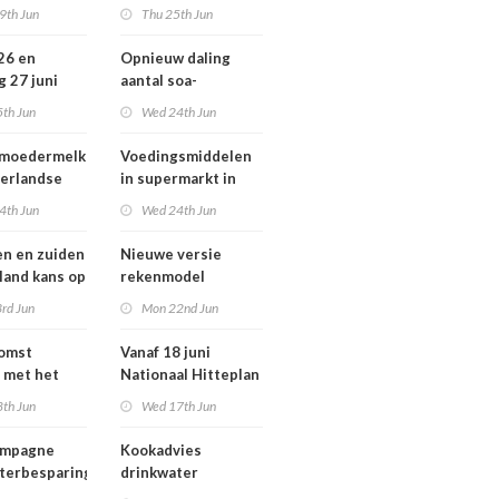
ziekten door dieren
9th Jun
Thu 25th Jun
andse
vooral buiten
zondheid
Europa
 26 en
Opnieuw daling
g 27 juni
aantal soa-
 smog door
consulten in 2025,
5th Jun
Wed 24th Jun
aantal gonorroe en
syfilis diagnoses
 moedermelk
Voedingsmiddelen
stabiel hoog
erlandse
in supermarkt in
n
2025 iets verbeterd
4th Jun
Wed 24th Jun
en en zuiden
Nieuwe versie
 land kans op
rekenmodel
or ozon
luchtkwaliteit
rd Jun
Mon 22nd Jun
Geomilieu ISL3a
komst
Vanaf 18 juni
 met het
Nationaal Hitteplan
besluit op
actief in heel
8th Jun
Wed 17th Jun
Nederland
ampagne
Kookadvies
terbesparing
drinkwater
Schoorlstraat en