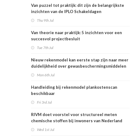
Van puzzel tot praktijk: dit zijn de belangrijkste
inzichten van de IPLO Schakeldagen
Thu 9th Jul
Van theorie naar praktijk: 5 inzichten voor een
succesvol projectbesluit
Tue 7th Jul
Nieuw rekenmodel kan eerste stap zijn naar meer
duidelijkheid over gewasbeschermingsmiddelen
en woonafstand
Mon 6th Jul
Handleiding bij rekenmodel plankostenscan
beschikbaar
Fri 3rd Jul
RIVM doet voorstel voor structureel meten
chemische stoffen bij inwoners van Nederland
Wed 1st Jul