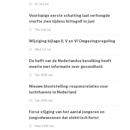
Fri 3rd Jul
Voorlopige eerste schatting laat verhoogde
sterfte zien tijdens hittegolf in juni
Thu 2nd Jul
Wijziging bijlage II, V en VI Omgevingsregeling
Wed 1st Jul
De helft van de Nederlandse bevolking heeft
moeite met informatie over gezondheid
Tue 30th Jun
Nieuwe blootstelling-responsrelaties voor
luchthavens in Nederland
Tue 30th Jun
Forse stijging van het aantal jongeren en
jongvolwassenen dat elektrisch fietst
Mon 29th Jun