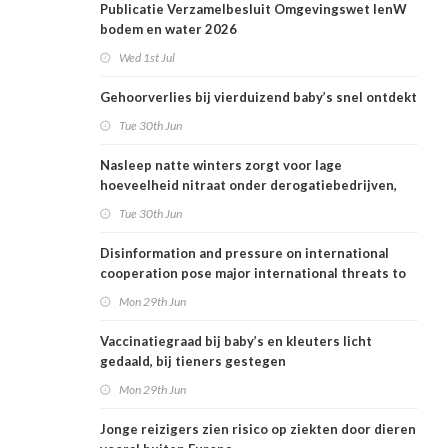
Publicatie Verzamelbesluit Omgevingswet IenW
bodem en water 2026
Wed 1st Jul
Gehoorverlies bij vierduizend baby’s snel ontdekt
Tue 30th Jun
Nasleep natte winters zorgt voor lage
hoeveelheid nitraat onder derogatiebedrijven,
effect afbouw derogatie nog niet zichtbaar
Tue 30th Jun
Disinformation and pressure on international
cooperation pose major international threats to
public health in the Netherlands
Mon 29th Jun
Vaccinatiegraad bij baby’s en kleuters licht
gedaald, bij tieners gestegen
Mon 29th Jun
Jonge reizigers zien risico op ziekten door dieren