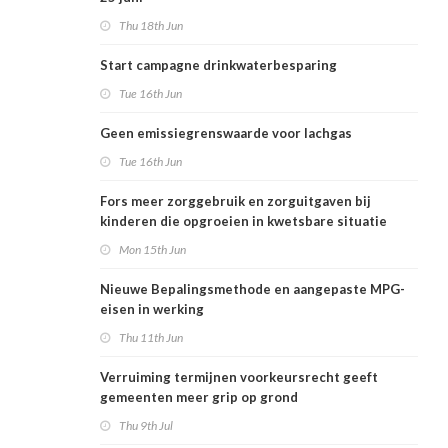
Thu 18th Jun
Start campagne drinkwaterbesparing
Tue 16th Jun
Geen emissiegrenswaarde voor lachgas
Tue 16th Jun
Fors meer zorggebruik en zorguitgaven bij
kinderen die opgroeien in kwetsbare situatie
Mon 15th Jun
Nieuwe Bepalingsmethode en aangepaste MPG-
eisen in werking
Thu 11th Jun
Verruiming termijnen voorkeursrecht geeft
gemeenten meer grip op grond
Thu 9th Jul