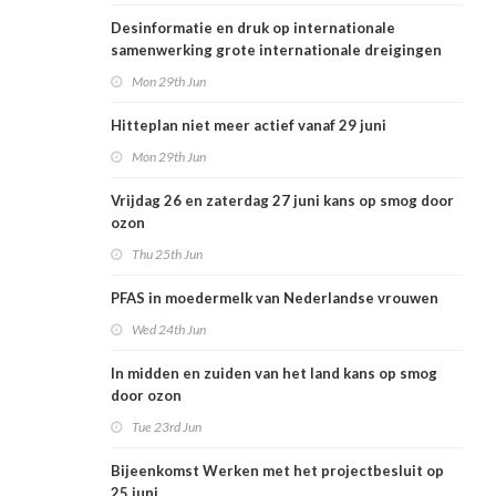
Desinformatie en druk op internationale
samenwerking grote internationale dreigingen
voor Nederlandse volksgezondheid
Mon 29th Jun
Hitteplan niet meer actief vanaf 29 juni
Mon 29th Jun
Vrijdag 26 en zaterdag 27 juni kans op smog door
ozon
Thu 25th Jun
PFAS in moedermelk van Nederlandse vrouwen
Wed 24th Jun
In midden en zuiden van het land kans op smog
door ozon
Tue 23rd Jun
Bijeenkomst Werken met het projectbesluit op
25 juni