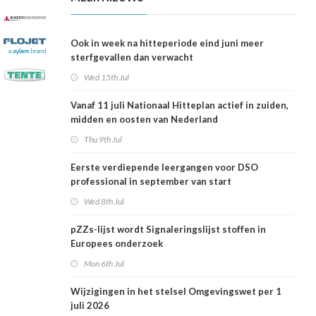
Ook in week na hitteperiode eind juni meer
sterfgevallen dan verwacht
Wed 15th Jul
Vanaf 11 juli Nationaal Hitteplan actief in zuiden,
midden en oosten van Nederland
Thu 9th Jul
Eerste verdiepende leergangen voor DSO
professional in september van start
Wed 8th Jul
pZZs-lijst wordt Signaleringslijst stoffen in
Europees onderzoek
Mon 6th Jul
Wijzigingen in het stelsel Omgevingswet per 1
juli 2026