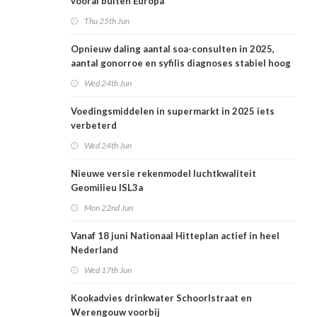
vooral buiten Europa
Thu 25th Jun
Opnieuw daling aantal soa-consulten in 2025,
aantal gonorroe en syfilis diagnoses stabiel hoog
Wed 24th Jun
Voedingsmiddelen in supermarkt in 2025 iets
verbeterd
Wed 24th Jun
Nieuwe versie rekenmodel luchtkwaliteit
Geomilieu ISL3a
Mon 22nd Jun
Vanaf 18 juni Nationaal Hitteplan actief in heel
Nederland
Wed 17th Jun
Kookadvies drinkwater Schoorlstraat en
Werengouw voorbij