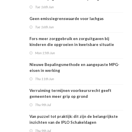
Tue 16th Jun
Geen emissiegrenswaarde voor lachgas
Tue 16th Jun
Fors meer zorggebruik en zorguitgaven bij
kinderen die opgroeien in kwetsbare situatie
Mon 15th Jun
Nieuwe Bepalingsmethode en aangepaste MPG-
eisen in werking
Thu 11th Jun
Verruiming termijnen voorkeursrecht geeft
gemeenten meer grip op grond
Thu 9th Jul
Van puzzel tot praktijk: dit zijn de belangrijkste
inzichten van de IPLO Schakeldagen
Thu 9th Jul