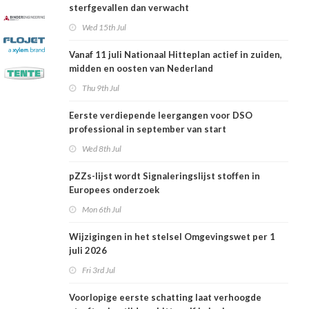
sterfgevallen dan verwacht
Wed 15th Jul
Vanaf 11 juli Nationaal Hitteplan actief in zuiden,
midden en oosten van Nederland
Thu 9th Jul
Eerste verdiepende leergangen voor DSO
professional in september van start
Wed 8th Jul
pZZs-lijst wordt Signaleringslijst stoffen in
Europees onderzoek
Mon 6th Jul
Wijzigingen in het stelsel Omgevingswet per 1
juli 2026
Fri 3rd Jul
Voorlopige eerste schatting laat verhoogde