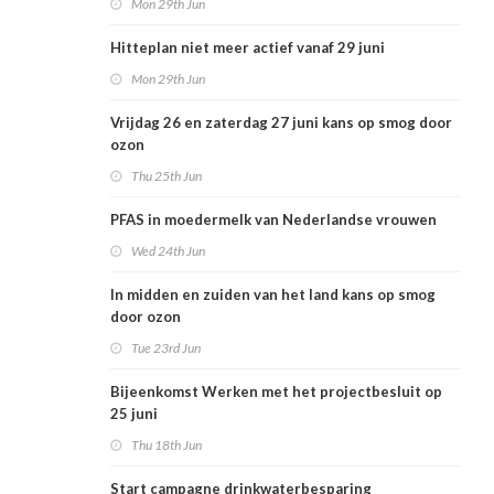
Mon 29th Jun
Hitteplan niet meer actief vanaf 29 juni
Mon 29th Jun
Vrijdag 26 en zaterdag 27 juni kans op smog door
ozon
Thu 25th Jun
PFAS in moedermelk van Nederlandse vrouwen
Wed 24th Jun
In midden en zuiden van het land kans op smog
door ozon
Tue 23rd Jun
Bijeenkomst Werken met het projectbesluit op
25 juni
Thu 18th Jun
Start campagne drinkwaterbesparing