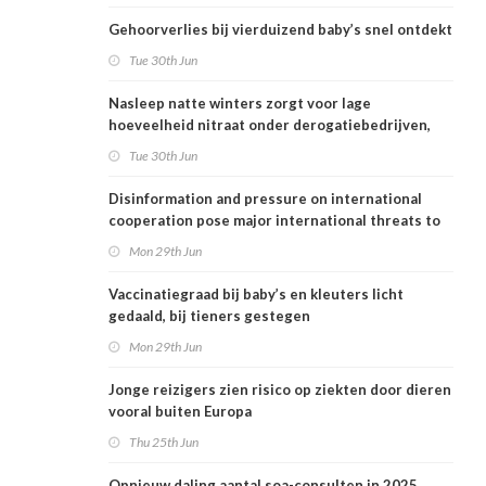
Gehoorverlies bij vierduizend baby’s snel ontdekt
Tue 30th Jun
Nasleep natte winters zorgt voor lage
hoeveelheid nitraat onder derogatiebedrijven,
effect afbouw derogatie nog niet zichtbaar
Tue 30th Jun
Disinformation and pressure on international
cooperation pose major international threats to
public health in the Netherlands
Mon 29th Jun
Vaccinatiegraad bij baby’s en kleuters licht
gedaald, bij tieners gestegen
Mon 29th Jun
Jonge reizigers zien risico op ziekten door dieren
vooral buiten Europa
Thu 25th Jun
Opnieuw daling aantal soa-consulten in 2025,