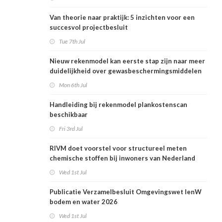
Van theorie naar praktijk: 5 inzichten voor een
succesvol projectbesluit
Tue 7th Jul
Nieuw rekenmodel kan eerste stap zijn naar meer
duidelijkheid over gewasbeschermingsmiddelen
en woonafstand
Mon 6th Jul
Handleiding bij rekenmodel plankostenscan
beschikbaar
Fri 3rd Jul
RIVM doet voorstel voor structureel meten
chemische stoffen bij inwoners van Nederland
Wed 1st Jul
Publicatie Verzamelbesluit Omgevingswet IenW
bodem en water 2026
Wed 1st Jul