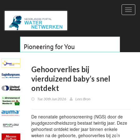
Toggl
navig
Gehoorverlies bij
vierduizend baby’s snel
ontdekt
Tue 30th Jun 2026
Lees Bron
De neonatale gehoorscreening (NGS) door de
jeugdgezondheidszorg bestaat twintig jaar. Deze
gehoortest ontdekt ieder jaar binnen enkele
weken na de geboorte, gehoorverlies bij zo’n