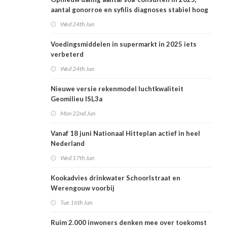
aantal gonorroe en syfilis diagnoses stabiel hoog
Wed 24th Jun
Voedingsmiddelen in supermarkt in 2025 iets
verbeterd
Wed 24th Jun
Nieuwe versie rekenmodel luchtkwaliteit
Geomilieu ISL3a
Mon 22nd Jun
Vanaf 18 juni Nationaal Hitteplan actief in heel
Nederland
Wed 17th Jun
Kookadvies drinkwater Schoorlstraat en
Werengouw voorbij
Tue 16th Jun
Ruim 2.000 inwoners denken mee over toekomst