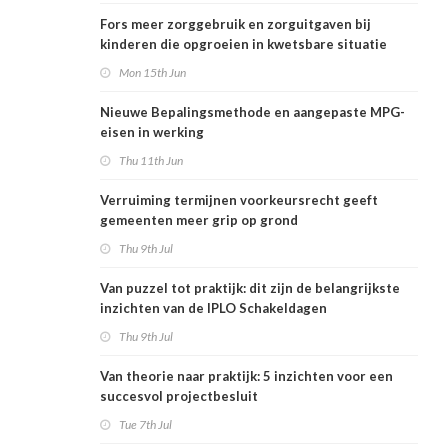
Fors meer zorggebruik en zorguitgaven bij
kinderen die opgroeien in kwetsbare situatie
Mon 15th Jun
Nieuwe Bepalingsmethode en aangepaste MPG-
eisen in werking
Thu 11th Jun
Verruiming termijnen voorkeursrecht geeft
gemeenten meer grip op grond
Thu 9th Jul
Van puzzel tot praktijk: dit zijn de belangrijkste
inzichten van de IPLO Schakeldagen
Thu 9th Jul
Van theorie naar praktijk: 5 inzichten voor een
succesvol projectbesluit
Tue 7th Jul