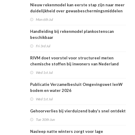
Nieuw rekenmodel kan eerste stap zijn naar meer
duidelijkheid over gewasbeschermingsmiddelen
en woonafstand
Mon 6th Jul
Handleiding bij rekenmodel plankostenscan
beschikbaar
Fri 3rd Jul
RIVM doet voorstel voor structureel meten
chemische stoffen bij inwoners van Nederland
Wed 1st Jul
Publicatie Verzamelbesluit Omgevingswet IenW
bodem en water 2026
Wed 1st Jul
Gehoorverlies bij vierduizend baby’s snel ontdekt
Tue 30th Jun
Nasleep natte winters zorgt voor lage