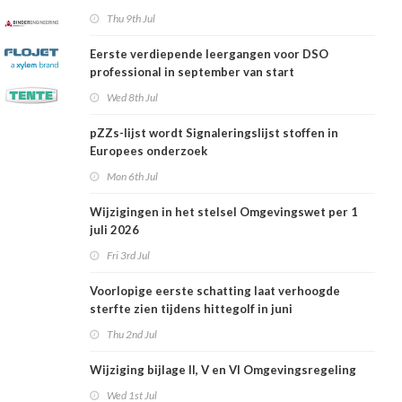
Thu 9th Jul
Eerste verdiepende leergangen voor DSO
professional in september van start
Wed 8th Jul
pZZs-lijst wordt Signaleringslijst stoffen in
Europees onderzoek
Mon 6th Jul
Wijzigingen in het stelsel Omgevingswet per 1
juli 2026
Fri 3rd Jul
Voorlopige eerste schatting laat verhoogde
sterfte zien tijdens hittegolf in juni
Thu 2nd Jul
Wijziging bijlage II, V en VI Omgevingsregeling
Wed 1st Jul