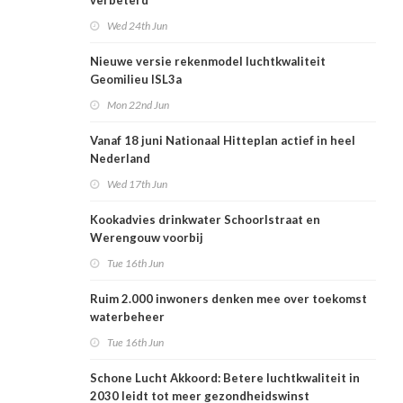
verbeterd
Wed 24th Jun
Nieuwe versie rekenmodel luchtkwaliteit
Geomilieu ISL3a
Mon 22nd Jun
Vanaf 18 juni Nationaal Hitteplan actief in heel
Nederland
Wed 17th Jun
Kookadvies drinkwater Schoorlstraat en
Werengouw voorbij
Tue 16th Jun
Ruim 2.000 inwoners denken mee over toekomst
waterbeheer
Tue 16th Jun
Schone Lucht Akkoord: Betere luchtkwaliteit in
2030 leidt tot meer gezondheidswinst