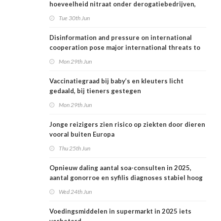
hoeveelheid nitraat onder derogatiebedrijven,
effect afbouw derogatie nog niet zichtbaar
Tue 30th Jun
Disinformation and pressure on international
cooperation pose major international threats to
public health in the Netherlands
Mon 29th Jun
Vaccinatiegraad bij baby’s en kleuters licht
gedaald, bij tieners gestegen
Mon 29th Jun
Jonge reizigers zien risico op ziekten door dieren
vooral buiten Europa
Thu 25th Jun
Opnieuw daling aantal soa-consulten in 2025,
aantal gonorroe en syfilis diagnoses stabiel hoog
Wed 24th Jun
Voedingsmiddelen in supermarkt in 2025 iets