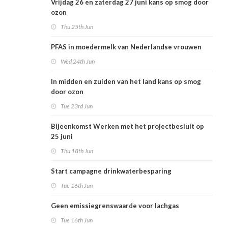
Vrijdag 26 en zaterdag 27 juni kans op smog door
ozon
Thu 25th Jun
PFAS in moedermelk van Nederlandse vrouwen
Wed 24th Jun
In midden en zuiden van het land kans op smog
door ozon
Tue 23rd Jun
Bijeenkomst Werken met het projectbesluit op
25 juni
Thu 18th Jun
Start campagne drinkwaterbesparing
Tue 16th Jun
Geen emissiegrenswaarde voor lachgas
Tue 16th Jun