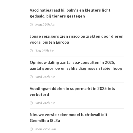
Vaccinatiegraad bij baby’s en kleuters licht
gedaald, bij tieners gestegen
Mon 29th Jun
Jonge reizigers zien risico op ziekten door dieren
vooral buiten Europa
Thu 25th Jun
Opnieuw daling aantal soa-consulten in 2025,
aantal gonorroe en syfilis diagnoses stabiel hoog
Wed 24th Jun
Voedingsmiddelen in supermarkt in 2025 iets
verbeterd
Wed 24th Jun
Nieuwe versie rekenmodel luchtkwaliteit
Geomilieu ISL3a
Mon 22nd Jun