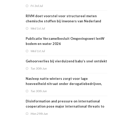
Fri 3rd Jul
RIVM doet voorstel voor structureel meten
chemische stoffen bij inwoners van Nederland
Wed 1st Jul
Publicatie Verzamelbesluit Omgevingswet IenW
bodem en water 2026
Wed 1st Jul
Gehoorverlies bij vierduizend baby’s snel ontdekt
Tue 30th Jun
Nasleep natte winters zorgt voor lage
hoeveelheid nitraat onder derogatiebedrijven,
effect afbouw derogatie nog niet zichtbaar
Tue 30th Jun
Disinformation and pressure on international
cooperation pose major international threats to
public health in the Netherlands
Mon 29th Jun