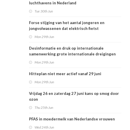
luchthavens in Nederland
Tue 30th Jun
Forse stijging van het aantal jongeren en
jongvolwassenen dat elektrisch fietst
Mon 29th Jun
Desinformatie en druk op internationale
samenwerking grote internationale dreigingen
voor Nederlandse volksgezondheid
Mon 29th Jun
Hitteplan niet meer actief vanaf 29 juni
Mon 29th Jun
Vrijdag 26 en zaterdag 27 juni kans op smog door
ozon
Thu 25th Jun
PFAS in moedermelk van Nederlandse vrouwen
Wed 24th Jun