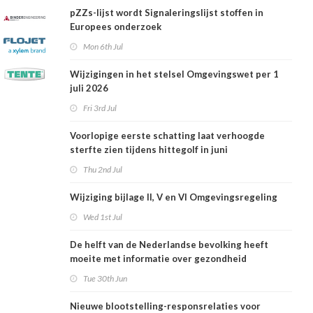
pZZs-lijst wordt Signaleringslijst stoffen in
Europees onderzoek
Mon 6th Jul
Wijzigingen in het stelsel Omgevingswet per 1
juli 2026
Fri 3rd Jul
Voorlopige eerste schatting laat verhoogde
sterfte zien tijdens hittegolf in juni
Thu 2nd Jul
Wijziging bijlage II, V en VI Omgevingsregeling
Wed 1st Jul
De helft van de Nederlandse bevolking heeft
moeite met informatie over gezondheid
Tue 30th Jun
Nieuwe blootstelling-responsrelaties voor