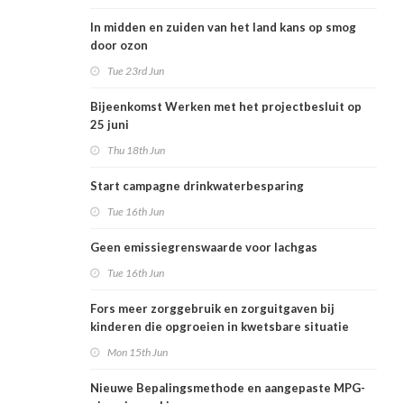
In midden en zuiden van het land kans op smog
door ozon
Tue 23rd Jun
Bijeenkomst Werken met het projectbesluit op
25 juni
Thu 18th Jun
Start campagne drinkwaterbesparing
Tue 16th Jun
Geen emissiegrenswaarde voor lachgas
Tue 16th Jun
Fors meer zorggebruik en zorguitgaven bij
kinderen die opgroeien in kwetsbare situatie
Mon 15th Jun
Nieuwe Bepalingsmethode en aangepaste MPG-