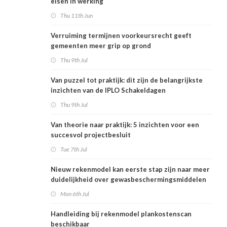
eisen in werking
Thu 11th Jun
Verruiming termijnen voorkeursrecht geeft
gemeenten meer grip op grond
Thu 9th Jul
Van puzzel tot praktijk: dit zijn de belangrijkste
inzichten van de IPLO Schakeldagen
Thu 9th Jul
Van theorie naar praktijk: 5 inzichten voor een
succesvol projectbesluit
Tue 7th Jul
Nieuw rekenmodel kan eerste stap zijn naar meer
duidelijkheid over gewasbeschermingsmiddelen
en woonafstand
Mon 6th Jul
Handleiding bij rekenmodel plankostenscan
beschikbaar