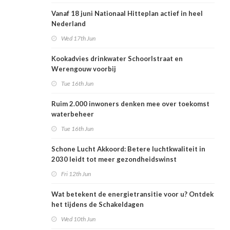
Vanaf 18 juni Nationaal Hitteplan actief in heel
Nederland
Wed 17th Jun
Kookadvies drinkwater Schoorlstraat en
Werengouw voorbij
Tue 16th Jun
Ruim 2.000 inwoners denken mee over toekomst
waterbeheer
Tue 16th Jun
Schone Lucht Akkoord: Betere luchtkwaliteit in
2030 leidt tot meer gezondheidswinst
Fri 12th Jun
Wat betekent de energietransitie voor u? Ontdek
het tijdens de Schakeldagen
Wed 10th Jun