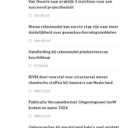
Van theorie naar praktijk: 5 inzichten voor een
succesvol projectbesluit
Tue 7th Jul
Nieuw rekenmodel kan eerste stap zijn naar meer
duidelijkheid over gewasbeschermingsmiddelen
en woonafstand
Mon 6th Jul
Handleiding bij rekenmodel plankostenscan
beschikbaar
Fri 3rd Jul
RIVM doet voorstel voor structureel meten
chemische stoffen bij inwoners van Nederland
Wed 1st Jul
Publicatie Verzamelbesluit Omgevingswet IenW
bodem en water 2026
Wed 1st Jul
Gehoorverlies bij vierduizend baby’s snel ontdekt