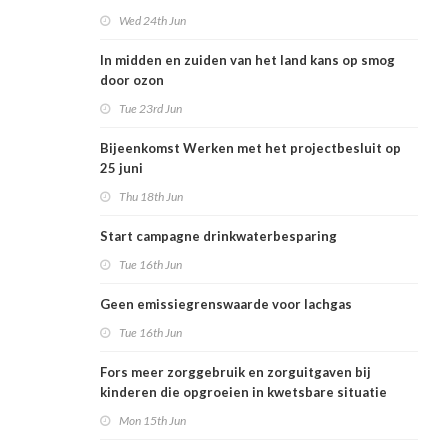
Wed 24th Jun
In midden en zuiden van het land kans op smog
door ozon
Tue 23rd Jun
Bijeenkomst Werken met het projectbesluit op
25 juni
Thu 18th Jun
Start campagne drinkwaterbesparing
Tue 16th Jun
Geen emissiegrenswaarde voor lachgas
Tue 16th Jun
Fors meer zorggebruik en zorguitgaven bij
kinderen die opgroeien in kwetsbare situatie
Mon 15th Jun