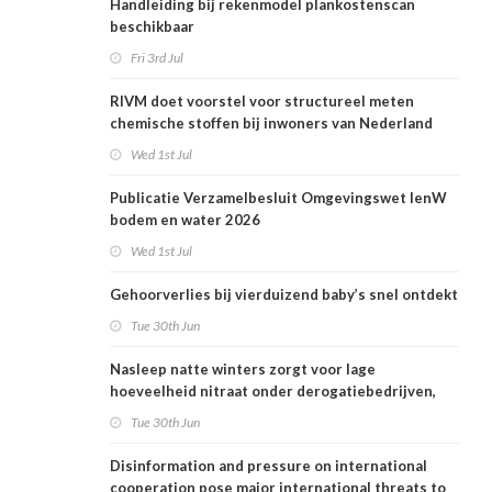
Handleiding bij rekenmodel plankostenscan
beschikbaar
Fri 3rd Jul
RIVM doet voorstel voor structureel meten
chemische stoffen bij inwoners van Nederland
Wed 1st Jul
Publicatie Verzamelbesluit Omgevingswet IenW
bodem en water 2026
Wed 1st Jul
Gehoorverlies bij vierduizend baby’s snel ontdekt
Tue 30th Jun
Nasleep natte winters zorgt voor lage
hoeveelheid nitraat onder derogatiebedrijven,
effect afbouw derogatie nog niet zichtbaar
Tue 30th Jun
Disinformation and pressure on international
cooperation pose major international threats to