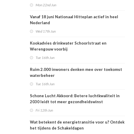
Mon 22nd Jun
Vanaf 18 juni Nationaal Hitteplan actief in heel
Nederland
Wed 17th Jun
Kookadvies drinkwater Schoorlstraat en
Werengouw voorbij
Tue 16th Jun
Ruim 2.000 inwoners denken mee over toekomst
waterbeheer
Tue 16th Jun
Schone Lucht Akkoord: Betere luchtkwaliteit in
2030 leidt tot meer gezondheidswinst
Fri 12th Jun
Wat betekent de energietransitie voor u? Ontdek
het tijdens de Schakeldagen