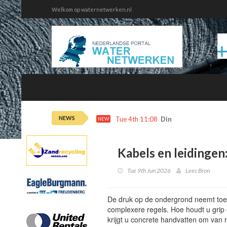
Welkom op waternetwerken.nl
NEWS
Tue 4th 11:08
Dinsdag 4 augustus 
NEW
Kabels en leidingen
Tue 9th Jun 2026
Lees Bron
De druk op de ondergrond neemt toe:
complexere regels. Hoe houdt u grip
krijgt u concrete handvatten om van r