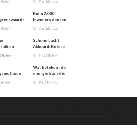
th Jun
Tue 16th Jun
Werengouw voorbij
Ruim 2.000
egrenswaarde
inwoners denken
chgas
mee over toekomst
th Jun
Tue 16th Jun
waterbeheer
er
Schone Lucht
ruik en
Akkoord: Betere
gaven bij
luchtkwaliteit in
5th Jun
Fri 12th Jun
n die
2030 leidt tot meer
en in
gezondheidswinst
Wat betekent de
re situatie
ngsmethode
energietransitie
epaste
voor u? Ontdek het
1th Jun
Wed 10th Jun
en in
tijdens de
g
Schakeldagen
Code & Hosted by:
 Meern Multimedia
VDVO
Contact