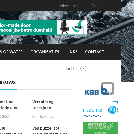
Adverteren
Contact
S OF WATER
ORGANISATIES
LINKS
CONTACT
NIEUWS
week na
Verruiming
riode eind
termijnen
er
voorkeursrecht
5th Jul
Thu 9th Jul
vallen dan
geeft gemeenten
ht
meer grip op grond
 juli
Van puzzel tot