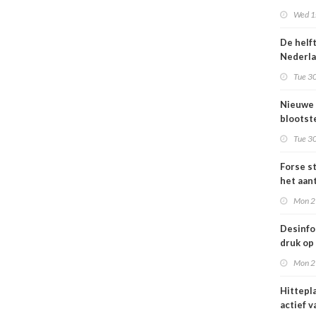
Omgevi
Wed 1s
De helf
Nederl
bevolki
Tue 30
moeite
informa
Nieuwe
gezond
blootste
respons
Tue 30
voor lu
Nederl
Forse st
het aan
en
Mon 2
jongvo
dat elek
Desinfo
druk op
interna
Mon 2
samenw
grote
Hittepl
interna
actief v
dreigin