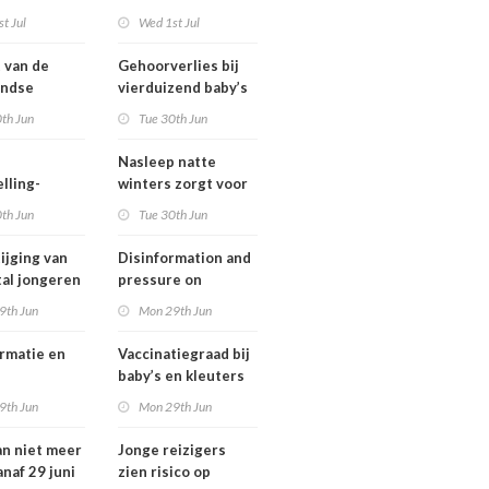
ngsregeling
Omgevingswet
t Jul
Wed 1st Jul
IenW bodem en
water 2026
t van de
Gehoorverlies bij
andse
vierduizend baby’s
ng heeft
snel ontdekt
th Jun
Tue 30th Jun
 met
tie over
Nasleep natte
heid
lling-
winters zorgt voor
relaties
lage hoeveelheid
th Jun
Tue 30th Jun
chthavens in
nitraat onder
and
derogatiebedrijven,
ijging van
Disinformation and
effect afbouw
tal jongeren
pressure on
derogatie nog niet
international
9th Jun
Mon 29th Jun
zichtbaar
lwassenen
cooperation pose
trisch fietst
major international
rmatie en
Vaccinatiegraad bij
threats to public
baby’s en kleuters
health in the
tionale
licht gedaald, bij
9th Jun
Mon 29th Jun
Netherlands
erking
tieners gestegen
an niet meer
Jonge reizigers
tionale
anaf 29 juni
zien risico op
gen voor