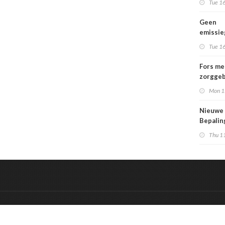
Tue 16
Geen
emissi
voor la
Tue 16
Fors me
zorggeb
zorguit
Mon 1
kindere
opgroei
Nieuwe
kwetsba
Bepali
en aang
Thu 1
MPG-eis
werkin
&
Onderdeel van:
BrancheConnect
De