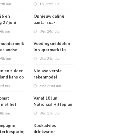
ziekten door dieren
9th Jun
Thu 25th Jun
andse
vooral buiten
zondheid
Europa
 26 en
Opnieuw daling
g 27 juni
aantal soa-
 smog door
consulten in 2025,
5th Jun
Wed 24th Jun
aantal gonorroe en
syfilis diagnoses
 moedermelk
Voedingsmiddelen
stabiel hoog
erlandse
in supermarkt in
n
2025 iets verbeterd
4th Jun
Wed 24th Jun
en en zuiden
Nieuwe versie
 land kans op
rekenmodel
or ozon
luchtkwaliteit
rd Jun
Mon 22nd Jun
Geomilieu ISL3a
komst
Vanaf 18 juni
 met het
Nationaal Hitteplan
besluit op
actief in heel
8th Jun
Wed 17th Jun
Nederland
ampagne
Kookadvies
terbesparing
drinkwater
Schoorlstraat en