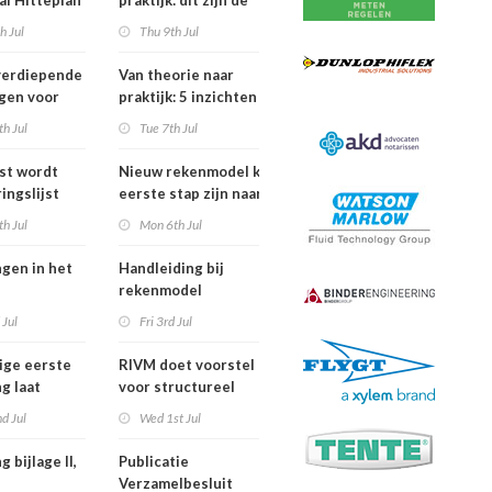
al Hitteplan
praktijk: dit zijn de
n zuiden,
belangrijkste
h Jul
Thu 9th Jul
en oosten
inzichten van de
erland
IPLO Schakeldagen
verdiepende
Van theorie naar
gen voor
praktijk: 5 inzichten
fessional in
voor een succesvol
h Jul
Tue 7th Jul
ber van
projectbesluit
jst wordt
Nieuw rekenmodel kan
ingslijst
eerste stap zijn naar meer
 in Europees
duidelijkheid over
h Jul
Mon 6th Jul
oek
gewasbeschermingsmiddelen
en woonafstand
ngen in het
Handleiding bij
rekenmodel
ngswet per
plankostenscan
 Jul
Fri 3rd Jul
026
beschikbaar
ige eerste
RIVM doet voorstel
g laat
voor structureel
de sterfte
meten chemische
d Jul
Wed 1st Jul
dens
stoffen bij inwoners
f in juni
van Nederland
g bijlage II,
Publicatie
Verzamelbesluit