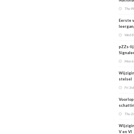
Nationa
actief i
Thu 9t
midden 
van Ned
Eerste 
leergan
DSO pro
Wed 8t
septem
start
pZZs-li
Signaler
stoffen
Mon 6t
onderz
Wijzigi
stelsel
Omgevi
Fri 3rd
1 juli 2
Voorlop
schattin
verhoog
Thu 2n
zien tij
hittegol
Wijzigin
V en VI