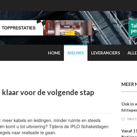
HOME
NIEUWS
LEVERANCIERS
ALLE
kans op smog door ozon
MEER 
: klaar voor de volgende stap
Ook in 
hittepe
juni me
Wed 1
 meer kabels en leidingen, minder ruimte en steeds
sterfge
 én komt u tot uitvoering? Tijdens de IPLO Schakeldagen
verwac
Vanaf 11
egels naar realisatie te gaan.