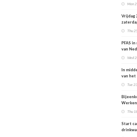
Mon 2
Nederl
volksge
Vrijdag
zaterda
kans op
Thu 2
ozon
PFAS in
van Ned
vrouwe
Wed 2
In midd
van het
smog do
Tue 23
Bijeen
Werken
project
Thu 1
25 juni
Start c
drinkwa