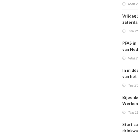
Mon 2
Nederl
volksge
Vrijdag
zaterda
kans op
Thu 2
ozon
PFAS in
van Ned
vrouwe
Wed 2
In midd
van het
smog do
Tue 23
Bijeen
Werken
project
Thu 1
25 juni
Start c
drinkwa