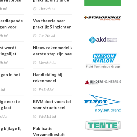
al Hitteplan
praktijk: dit zijn de
n zuiden,
belangrijkste
h Jul
Thu 9th Jul
en oosten
inzichten van de
erland
IPLO Schakeldagen
verdiepende
Van theorie naar
gen voor
praktijk: 5 inzichten
fessional in
voor een succesvol
h Jul
Tue 7th Jul
ber van
projectbesluit
jst wordt
Nieuw rekenmodel kan
ingslijst
eerste stap zijn naar meer
 in Europees
duidelijkheid over
h Jul
Mon 6th Jul
oek
gewasbeschermingsmiddelen
en woonafstand
ngen in het
Handleiding bij
rekenmodel
ngswet per
plankostenscan
 Jul
Fri 3rd Jul
026
beschikbaar
ige eerste
RIVM doet voorstel
g laat
voor structureel
de sterfte
meten chemische
d Jul
Wed 1st Jul
dens
stoffen bij inwoners
f in juni
van Nederland
g bijlage II,
Publicatie
Verzamelbesluit