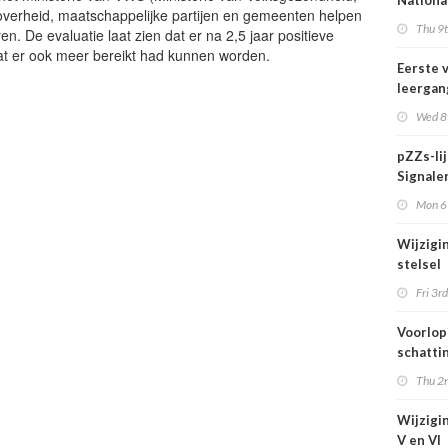
Nationa
overheid, maatschappelijke partijen en gemeenten helpen
actief i
Thu 9t
. De evaluatie laat zien dat er na 2,5 jaar positieve
midden 
dat er ook meer bereikt had kunnen worden.
van Ned
Eerste 
leergan
DSO pro
Wed 8t
septem
start
pZZs-li
Signaler
stoffen
Mon 6t
onderz
Wijzigi
stelsel
Omgevi
Fri 3rd
1 juli 2
Voorlop
schattin
verhoog
Thu 2n
zien tij
hittegol
Wijzigin
V en VI