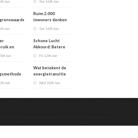
th Jun
Tue 16th Jun
Werengouw voorbij
Ruim 2.000
egrenswaarde
inwoners denken
chgas
mee over toekomst
th Jun
Tue 16th Jun
waterbeheer
er
Schone Lucht
ruik en
Akkoord: Betere
gaven bij
luchtkwaliteit in
5th Jun
Fri 12th Jun
n die
2030 leidt tot meer
en in
gezondheidswinst
Wat betekent de
re situatie
ngsmethode
energietransitie
epaste
voor u? Ontdek het
1th Jun
Wed 10th Jun
en in
tijdens de
g
Schakeldagen
Code & Hosted by:
 Meern Multimedia
VDVO
Contact