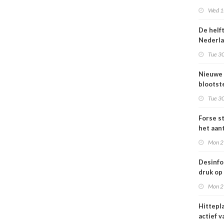
Omgevi
Wed 1s
De helf
Nederl
bevolki
Tue 30
moeite
informa
Nieuwe
gezond
blootste
respons
Tue 30
voor lu
Nederl
Forse st
het aan
en
Mon 2
jongvo
dat elek
Desinfo
druk op
interna
Mon 2
samenw
grote
Hittepl
interna
actief v
dreigin