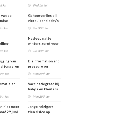
ngsregeling
Omgevingswet
t Jul
Wed 1st Jul
IenW bodem en
water 2026
t van de
Gehoorverlies bij
andse
vierduizend baby’s
ng heeft
snel ontdekt
th Jun
Tue 30th Jun
 met
tie over
Nasleep natte
heid
lling-
winters zorgt voor
relaties
lage hoeveelheid
th Jun
Tue 30th Jun
chthavens in
nitraat onder
and
derogatiebedrijven,
ijging van
Disinformation and
effect afbouw
tal jongeren
pressure on
derogatie nog niet
international
9th Jun
Mon 29th Jun
zichtbaar
lwassenen
cooperation pose
trisch fietst
major international
rmatie en
Vaccinatiegraad bij
threats to public
baby’s en kleuters
health in the
tionale
licht gedaald, bij
9th Jun
Mon 29th Jun
Netherlands
erking
tieners gestegen
an niet meer
Jonge reizigers
tionale
anaf 29 juni
zien risico op
gen voor