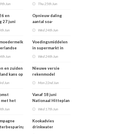
ziekten door dieren
9th Jun
Thu 25th Jun
andse
vooral buiten
zondheid
Europa
 26 en
Opnieuw daling
g 27 juni
aantal soa-
 smog door
consulten in 2025,
5th Jun
Wed 24th Jun
aantal gonorroe en
syfilis diagnoses
 moedermelk
Voedingsmiddelen
stabiel hoog
erlandse
in supermarkt in
n
2025 iets verbeterd
4th Jun
Wed 24th Jun
en en zuiden
Nieuwe versie
 land kans op
rekenmodel
or ozon
luchtkwaliteit
rd Jun
Mon 22nd Jun
Geomilieu ISL3a
komst
Vanaf 18 juni
 met het
Nationaal Hitteplan
besluit op
actief in heel
8th Jun
Wed 17th Jun
Nederland
ampagne
Kookadvies
terbesparing
drinkwater
Schoorlstraat en