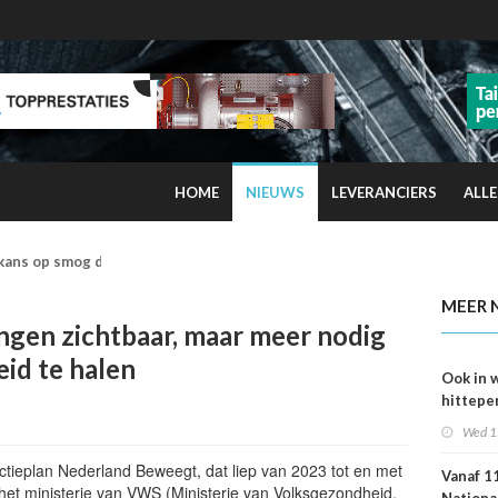
HOME
NIEUWS
LEVERANCIERS
ALLE
kans op smog door ozon
MEER 
ngen zichtbaar, maar meer nodig
id te halen
Ook in 
hittepe
juni me
Wed 1
sterfge
verwac
ctieplan Nederland Beweegt, dat liep van 2023 tot en met
Vanaf 11
het ministerie van
VWS
(Ministerie van Volksgezondheid,