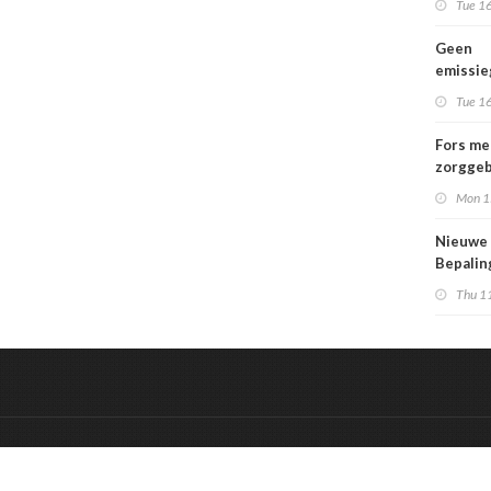
Tue 16
Geen
emissi
voor la
Tue 16
Fors me
zorggeb
zorguit
Mon 1
kindere
opgroei
Nieuwe
kwetsba
Bepali
en aang
Thu 1
MPG-eis
werkin
&
Onderdeel van:
BrancheConnect
De