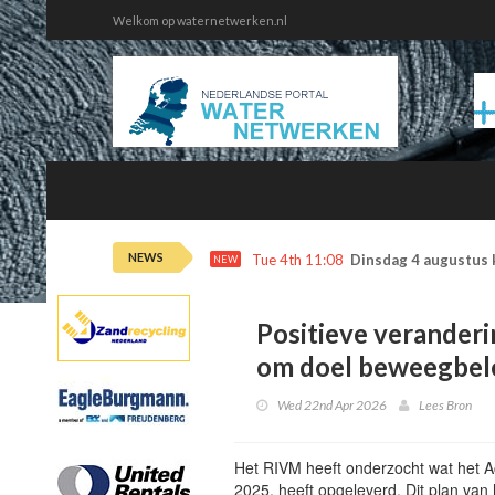
Welkom op waternetwerken.nl
NEWS
Tue 4th 11:08
Dinsdag 4 augustus 
NEW
Positieve veranderi
om doel beweegbele
Wed 22nd Apr 2026
Lees Bron
Het RIVM heeft onderzocht wat het A
2025, heeft opgeleverd. Dit plan van 