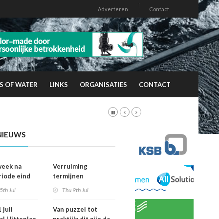
Adverteren
Contact
S OF WATER
LINKS
ORGANISATIES
CONTACT
NIEUWS
week na
Verruiming
riode eind
termijnen
er
voorkeursrecht
5th Jul
Thu 9th Jul
vallen dan
geeft gemeenten
ht
meer grip op grond
 juli
Van puzzel tot