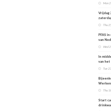
Mon 2
Nederl
volksge
Vrijdag
zaterda
kans op
Thu 2
ozon
PFAS in
van Ned
vrouwe
Wed 2
In midd
van het
smog do
Tue 23
Bijeen
Werken
project
Thu 1
25 juni
Start c
drinkwa