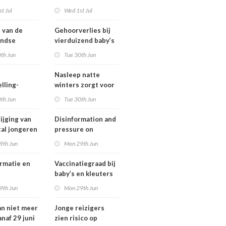
ngsregeling
Omgevingswet
t Jul
Wed 1st Jul
IenW bodem en
water 2026
t van de
Gehoorverlies bij
andse
vierduizend baby’s
ng heeft
snel ontdekt
th Jun
Tue 30th Jun
 met
tie over
Nasleep natte
heid
lling-
winters zorgt voor
relaties
lage hoeveelheid
th Jun
Tue 30th Jun
chthavens in
nitraat onder
and
derogatiebedrijven,
ijging van
Disinformation and
effect afbouw
tal jongeren
pressure on
derogatie nog niet
international
9th Jun
Mon 29th Jun
zichtbaar
lwassenen
cooperation pose
trisch fietst
major international
rmatie en
Vaccinatiegraad bij
threats to public
baby’s en kleuters
health in the
tionale
licht gedaald, bij
9th Jun
Mon 29th Jun
Netherlands
erking
tieners gestegen
an niet meer
Jonge reizigers
tionale
anaf 29 juni
zien risico op
gen voor