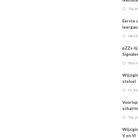
Nationa
actief i
Thu 9t
midden 
van Ned
Eerste 
leergan
DSO pro
Wed 8t
septem
start
pZZs-li
Signaler
stoffen
Mon 6t
onderz
Wijzigi
stelsel
Omgevi
Fri 3rd
1 juli 2
Voorlop
schattin
verhoog
Thu 2n
zien tij
hittegol
Wijzigin
V en VI