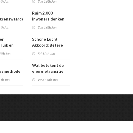
th Jun
Tue 16th Jun
Werengouw voorbij
Ruim 2.000
egrenswaarde
inwoners denken
chgas
mee over toekomst
th Jun
Tue 16th Jun
waterbeheer
er
Schone Lucht
ruik en
Akkoord: Betere
gaven bij
luchtkwaliteit in
5th Jun
Fri 12th Jun
n die
2030 leidt tot meer
en in
gezondheidswinst
Wat betekent de
re situatie
ngsmethode
energietransitie
epaste
voor u? Ontdek het
1th Jun
Wed 10th Jun
en in
tijdens de
g
Schakeldagen
Code & Hosted by:
 Meern Multimedia
VDVO
Contact