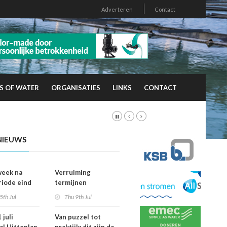
Adverteren
Contact
S OF WATER
ORGANISATIES
LINKS
CONTACT
NIEUWS
week na
Verruiming
riode eind
termijnen
er
voorkeursrecht
5th Jul
Thu 9th Jul
vallen dan
geeft gemeenten
ht
meer grip op grond
 juli
Van puzzel tot