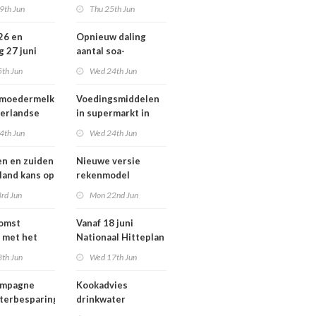
ziekten door dieren
9th Jun
Thu 25th Jun
andse
vooral buiten
zondheid
Europa
 26 en
Opnieuw daling
g 27 juni
aantal soa-
 smog door
consulten in 2025,
5th Jun
Wed 24th Jun
aantal gonorroe en
syfilis diagnoses
 moedermelk
Voedingsmiddelen
stabiel hoog
erlandse
in supermarkt in
n
2025 iets verbeterd
4th Jun
Wed 24th Jun
en en zuiden
Nieuwe versie
 land kans op
rekenmodel
or ozon
luchtkwaliteit
rd Jun
Mon 22nd Jun
Geomilieu ISL3a
komst
Vanaf 18 juni
 met het
Nationaal Hitteplan
besluit op
actief in heel
8th Jun
Wed 17th Jun
Nederland
ampagne
Kookadvies
terbesparing
drinkwater
Schoorlstraat en