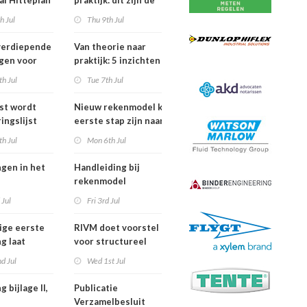
al Hitteplan
praktijk: dit zijn de
n zuiden,
belangrijkste
h Jul
Thu 9th Jul
en oosten
inzichten van de
erland
IPLO Schakeldagen
verdiepende
Van theorie naar
gen voor
praktijk: 5 inzichten
fessional in
voor een succesvol
h Jul
Tue 7th Jul
ber van
projectbesluit
jst wordt
Nieuw rekenmodel kan
ingslijst
eerste stap zijn naar meer
 in Europees
duidelijkheid over
h Jul
Mon 6th Jul
oek
gewasbeschermingsmiddelen
en woonafstand
ngen in het
Handleiding bij
rekenmodel
ngswet per
plankostenscan
 Jul
Fri 3rd Jul
026
beschikbaar
ige eerste
RIVM doet voorstel
g laat
voor structureel
de sterfte
meten chemische
d Jul
Wed 1st Jul
dens
stoffen bij inwoners
f in juni
van Nederland
g bijlage II,
Publicatie
Verzamelbesluit