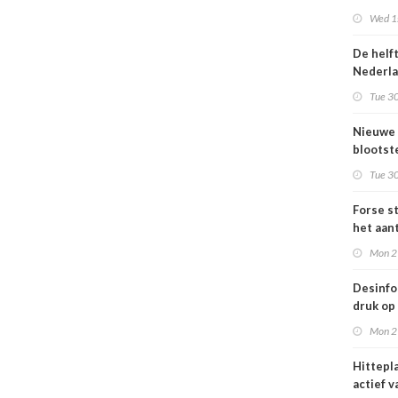
Omgevi
Wed 1s
De helf
Nederl
bevolki
Tue 30
moeite
informa
Nieuwe
gezond
blootste
respons
Tue 30
voor lu
Nederl
Forse st
het aan
en
Mon 2
jongvo
dat elek
Desinfo
druk op
interna
Mon 2
samenw
grote
Hittepl
interna
actief v
dreigin