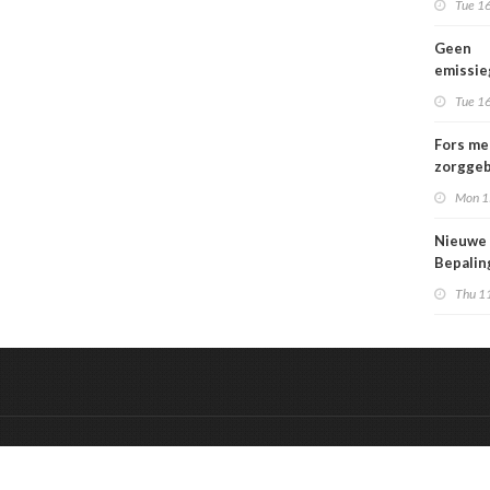
Tue 16
Geen
emissi
voor la
Tue 16
Fors me
zorggeb
zorguit
Mon 1
kindere
opgroei
Nieuwe
kwetsba
Bepali
en aang
Thu 1
MPG-eis
werkin
&
Onderdeel van:
BrancheConnect
De