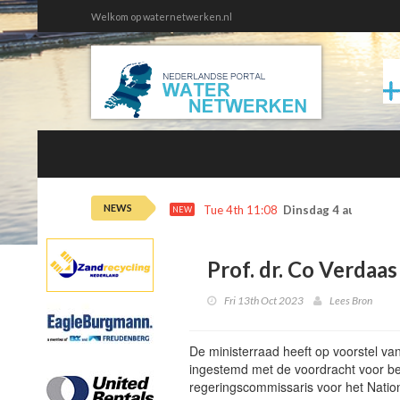
Welkom op waternetwerken.nl
NEWS
Tue 4th 11:08
Dinsdag 4 augustus 
NEW
Prof. dr. Co Verdaa
Fri 13th Oct 2023
Lees Bron
De ministerraad heeft op voorstel va
ingestemd met de voordracht voor b
regeringscommissaris voor het Nati