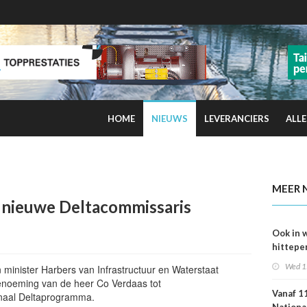
HOME
NIEUWS
LEVERANCIERS
ALLE
kans op smog door ozon
MEER 
s nieuwe Deltacommissaris
Ook in 
hittepe
juni me
Wed 1
n minister Harbers van Infrastructuur en Waterstaat
sterfge
enoeming van de heer Co Verdaas tot
verwac
Vanaf 11
onaal Deltaprogramma.