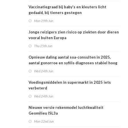
Vaccinatiegraad bij baby’s en kleuters licht
gedaald, bij tieners gestegen
Mon 29th Jun
Jonge reizigers zien risico op ziekten door dieren
vooral buiten Europa
Thu 25th Jun
Opnieuw daling aantal soa-consulten in 2025,
aantal gonorroe en syfilis diagnoses stabiel hoog
Wed 24th Jun
Voedingsmiddelen in supermarkt in 2025 iets
verbeterd
Wed 24th Jun
Nieuwe versie rekenmodel luchtkwaliteit
Geomilieu ISL3a
Mon 22nd Jun