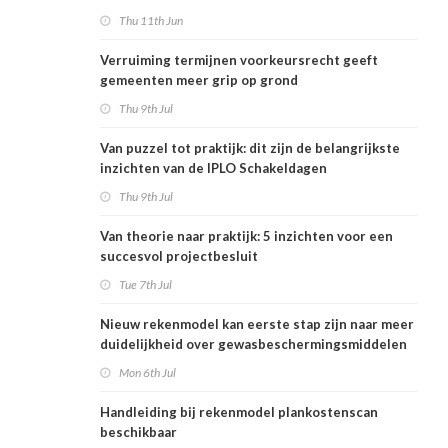
Thu 11th Jun
Verruiming termijnen voorkeursrecht geeft
gemeenten meer grip op grond
Thu 9th Jul
Van puzzel tot praktijk: dit zijn de belangrijkste
inzichten van de IPLO Schakeldagen
Thu 9th Jul
Van theorie naar praktijk: 5 inzichten voor een
succesvol projectbesluit
Tue 7th Jul
Nieuw rekenmodel kan eerste stap zijn naar meer
duidelijkheid over gewasbeschermingsmiddelen
en woonafstand
Mon 6th Jul
Handleiding bij rekenmodel plankostenscan
beschikbaar