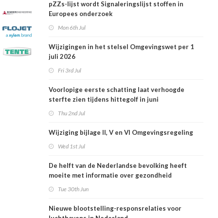
pZZs-lijst wordt Signaleringslijst stoffen in
Europees onderzoek
Mon 6th Jul
Wijzigingen in het stelsel Omgevingswet per 1
juli 2026
Fri 3rd Jul
Voorlopige eerste schatting laat verhoogde
sterfte zien tijdens hittegolf in juni
Thu 2nd Jul
Wijziging bijlage II, V en VI Omgevingsregeling
Wed 1st Jul
De helft van de Nederlandse bevolking heeft
moeite met informatie over gezondheid
Tue 30th Jun
Nieuwe blootstelling-responsrelaties voor