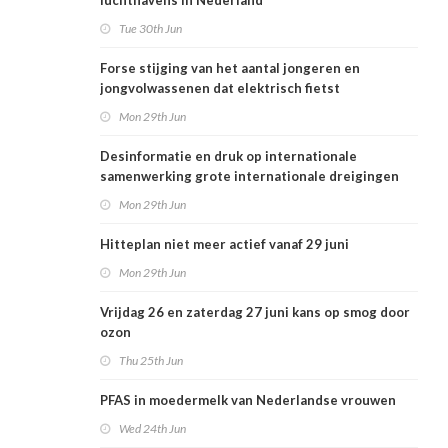
luchthavens in Nederland
Tue 30th Jun
Forse stijging van het aantal jongeren en
jongvolwassenen dat elektrisch fietst
Mon 29th Jun
Desinformatie en druk op internationale
samenwerking grote internationale dreigingen
voor Nederlandse volksgezondheid
Mon 29th Jun
Hitteplan niet meer actief vanaf 29 juni
Mon 29th Jun
Vrijdag 26 en zaterdag 27 juni kans op smog door
ozon
Thu 25th Jun
PFAS in moedermelk van Nederlandse vrouwen
Wed 24th Jun