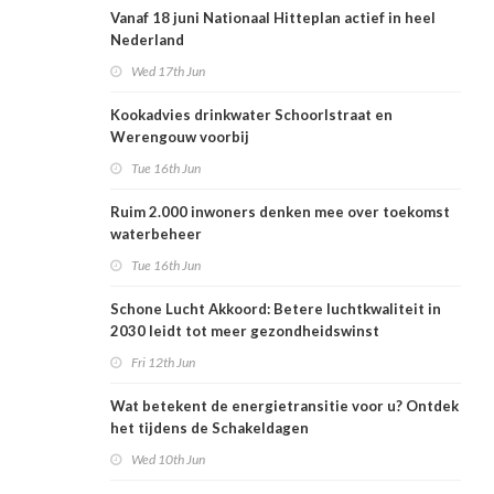
Vanaf 18 juni Nationaal Hitteplan actief in heel
Nederland
Wed 17th Jun
Kookadvies drinkwater Schoorlstraat en
Werengouw voorbij
Tue 16th Jun
Ruim 2.000 inwoners denken mee over toekomst
waterbeheer
Tue 16th Jun
Schone Lucht Akkoord: Betere luchtkwaliteit in
2030 leidt tot meer gezondheidswinst
Fri 12th Jun
Wat betekent de energietransitie voor u? Ontdek
het tijdens de Schakeldagen
Wed 10th Jun