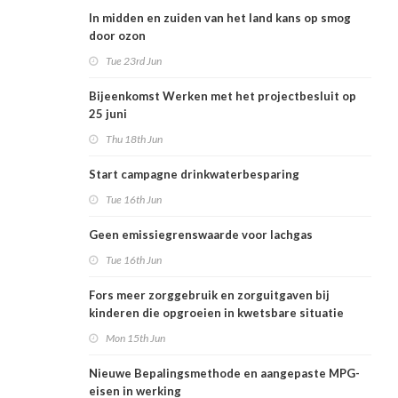
In midden en zuiden van het land kans op smog
door ozon
Tue 23rd Jun
Bijeenkomst Werken met het projectbesluit op
25 juni
Thu 18th Jun
Start campagne drinkwaterbesparing
Tue 16th Jun
Geen emissiegrenswaarde voor lachgas
Tue 16th Jun
Fors meer zorggebruik en zorguitgaven bij
kinderen die opgroeien in kwetsbare situatie
Mon 15th Jun
Nieuwe Bepalingsmethode en aangepaste MPG-
eisen in werking