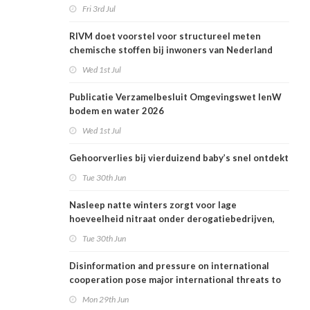
Fri 3rd Jul
RIVM doet voorstel voor structureel meten
chemische stoffen bij inwoners van Nederland
Wed 1st Jul
Publicatie Verzamelbesluit Omgevingswet IenW
bodem en water 2026
Wed 1st Jul
Gehoorverlies bij vierduizend baby’s snel ontdekt
Tue 30th Jun
Nasleep natte winters zorgt voor lage
hoeveelheid nitraat onder derogatiebedrijven,
effect afbouw derogatie nog niet zichtbaar
Tue 30th Jun
Disinformation and pressure on international
cooperation pose major international threats to
public health in the Netherlands
Mon 29th Jun