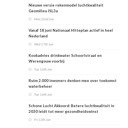
Nieuwe versie rekenmodel luchtkwaliteit
Geomilieu ISL3a
Mon 22nd Jun
Vanaf 18 juni Nationaal Hitteplan actief in heel
Nederland
Wed 17th Jun
Kookadvies drinkwater Schoorlstraat en
Werengouw voorbij
Tue 16th Jun
Ruim 2.000 inwoners denken mee over toekomst
waterbeheer
Tue 16th Jun
Schone Lucht Akkoord: Betere luchtkwaliteit in
2030 leidt tot meer gezondheidswinst
Fri 12th Jun