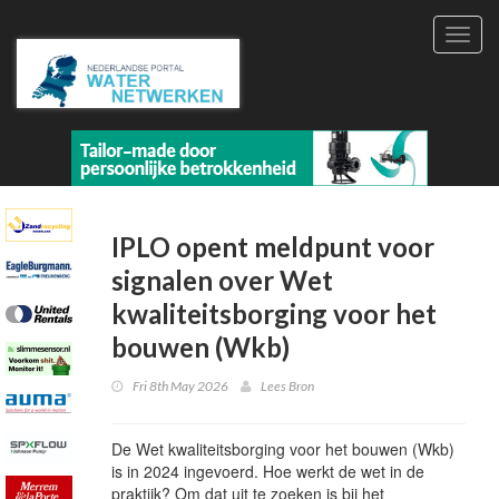
Toggl
navig
IPLO opent meldpunt voor
signalen over Wet
kwaliteitsborging voor het
bouwen (Wkb)
Fri 8th May 2026
Lees Bron
De Wet kwaliteitsborging voor het bouwen (Wkb)
is in 2024 ingevoerd. Hoe werkt de wet in de
praktijk? Om dat uit te zoeken is bij het