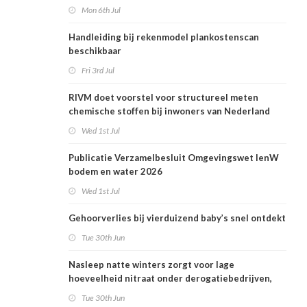
en woonafstand
Mon 6th Jul
Handleiding bij rekenmodel plankostenscan
beschikbaar
Fri 3rd Jul
RIVM doet voorstel voor structureel meten
chemische stoffen bij inwoners van Nederland
Wed 1st Jul
Publicatie Verzamelbesluit Omgevingswet IenW
bodem en water 2026
Wed 1st Jul
Gehoorverlies bij vierduizend baby’s snel ontdekt
Tue 30th Jun
Nasleep natte winters zorgt voor lage
hoeveelheid nitraat onder derogatiebedrijven,
effect afbouw derogatie nog niet zichtbaar
Tue 30th Jun