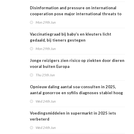
Disinformation and pressure on international
cooperation pose major international threats to
public health in the Netherlands
Mon 29th Jun
Vaccinatiegraad bij baby’s en kleuters licht
gedaald, bij tieners gestegen
Mon 29th Jun
Jonge reizigers zien risico op ziekten door dieren
vooral buiten Europa
Thu 25th Jun
Opnieuw daling aantal soa-consulten in 2025,
aantal gonorroe en syfilis diagnoses stabiel hoog
Wed 24th Jun
Voedingsmiddelen in supermarkt in 2025 iets
verbeterd
Wed 24th Jun