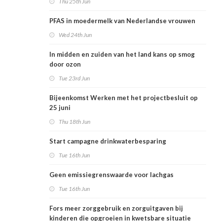
Thu 25th Jun
PFAS in moedermelk van Nederlandse vrouwen
Wed 24th Jun
In midden en zuiden van het land kans op smog
door ozon
Tue 23rd Jun
Bijeenkomst Werken met het projectbesluit op
25 juni
Thu 18th Jun
Start campagne drinkwaterbesparing
Tue 16th Jun
Geen emissiegrenswaarde voor lachgas
Tue 16th Jun
Fors meer zorggebruik en zorguitgaven bij
kinderen die opgroeien in kwetsbare situatie