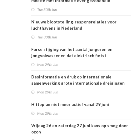
moeite met informatie over gezondheid
Tue 30th Jun
Nieuwe blootstelling-responsrelaties voor
luchthavens in Nederland
Tue 30th Jun
Forse stijging van het aantal jongeren en
jongvolwassenen dat elektrisch fietst
Mon 29th Jun
Desinformatie en druk op internationale
samenwerking grote internationale dreigingen
voor Nederlandse volksgezondheid
Mon 29th Jun
Hitteplan niet meer actief vanaf 29 juni
Mon 29th Jun
Vrijdag 26 en zaterdag 27 juni kans op smog door
ozon