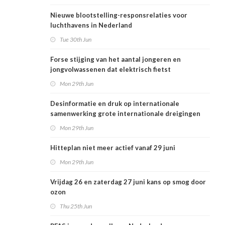
Nieuwe blootstelling-responsrelaties voor
luchthavens in Nederland
Tue 30th Jun
Forse stijging van het aantal jongeren en
jongvolwassenen dat elektrisch fietst
Mon 29th Jun
Desinformatie en druk op internationale
samenwerking grote internationale dreigingen
voor Nederlandse volksgezondheid
Mon 29th Jun
Hitteplan niet meer actief vanaf 29 juni
Mon 29th Jun
Vrijdag 26 en zaterdag 27 juni kans op smog door
ozon
Thu 25th Jun