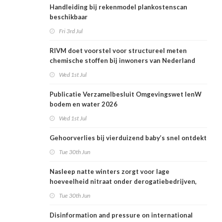
Handleiding bij rekenmodel plankostenscan
beschikbaar
Fri 3rd Jul
RIVM doet voorstel voor structureel meten
chemische stoffen bij inwoners van Nederland
Wed 1st Jul
Publicatie Verzamelbesluit Omgevingswet IenW
bodem en water 2026
Wed 1st Jul
Gehoorverlies bij vierduizend baby’s snel ontdekt
Tue 30th Jun
Nasleep natte winters zorgt voor lage
hoeveelheid nitraat onder derogatiebedrijven,
effect afbouw derogatie nog niet zichtbaar
Tue 30th Jun
Disinformation and pressure on international