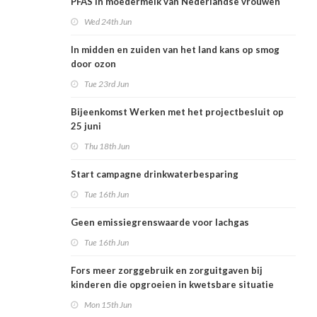
PFAS in moedermelk van Nederlandse vrouwen
Wed 24th Jun
In midden en zuiden van het land kans op smog
door ozon
Tue 23rd Jun
Bijeenkomst Werken met het projectbesluit op
25 juni
Thu 18th Jun
Start campagne drinkwaterbesparing
Tue 16th Jun
Geen emissiegrenswaarde voor lachgas
Tue 16th Jun
Fors meer zorggebruik en zorguitgaven bij
kinderen die opgroeien in kwetsbare situatie
Mon 15th Jun