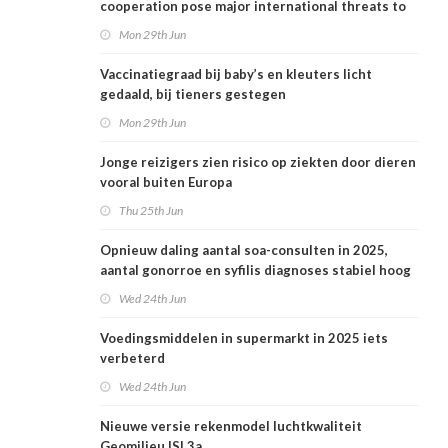
cooperation pose major international threats to
public health in the Netherlands
Mon 29th Jun
Vaccinatiegraad bij baby’s en kleuters licht
gedaald, bij tieners gestegen
Mon 29th Jun
Jonge reizigers zien risico op ziekten door dieren
vooral buiten Europa
Thu 25th Jun
Opnieuw daling aantal soa-consulten in 2025,
aantal gonorroe en syfilis diagnoses stabiel hoog
Wed 24th Jun
Voedingsmiddelen in supermarkt in 2025 iets
verbeterd
Wed 24th Jun
Nieuwe versie rekenmodel luchtkwaliteit
Geomilieu ISL3a