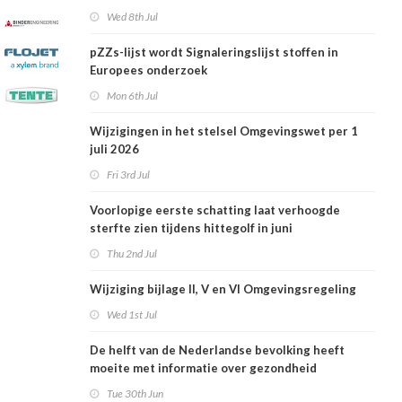
Wed 8th Jul
pZZs-lijst wordt Signaleringslijst stoffen in
Europees onderzoek
Mon 6th Jul
Wijzigingen in het stelsel Omgevingswet per 1
juli 2026
Fri 3rd Jul
Voorlopige eerste schatting laat verhoogde
sterfte zien tijdens hittegolf in juni
Thu 2nd Jul
Wijziging bijlage II, V en VI Omgevingsregeling
Wed 1st Jul
De helft van de Nederlandse bevolking heeft
moeite met informatie over gezondheid
Tue 30th Jun