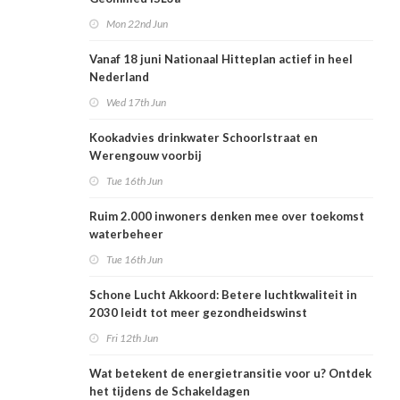
Mon 22nd Jun
Vanaf 18 juni Nationaal Hitteplan actief in heel
Nederland
Wed 17th Jun
Kookadvies drinkwater Schoorlstraat en
Werengouw voorbij
Tue 16th Jun
Ruim 2.000 inwoners denken mee over toekomst
waterbeheer
Tue 16th Jun
Schone Lucht Akkoord: Betere luchtkwaliteit in
2030 leidt tot meer gezondheidswinst
Fri 12th Jun
Wat betekent de energietransitie voor u? Ontdek
het tijdens de Schakeldagen