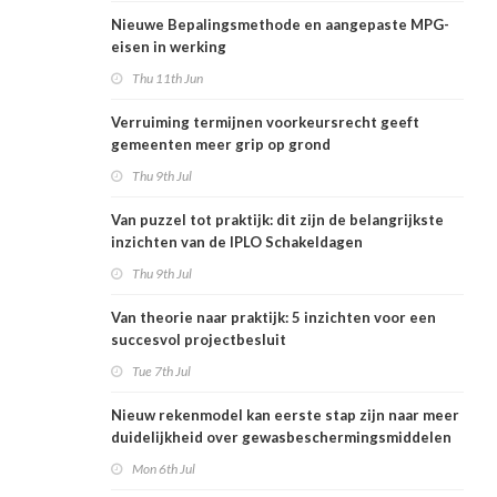
Nieuwe Bepalingsmethode en aangepaste MPG-
eisen in werking
Thu 11th Jun
Verruiming termijnen voorkeursrecht geeft
gemeenten meer grip op grond
Thu 9th Jul
Van puzzel tot praktijk: dit zijn de belangrijkste
inzichten van de IPLO Schakeldagen
Thu 9th Jul
Van theorie naar praktijk: 5 inzichten voor een
succesvol projectbesluit
Tue 7th Jul
Nieuw rekenmodel kan eerste stap zijn naar meer
duidelijkheid over gewasbeschermingsmiddelen
en woonafstand
Mon 6th Jul