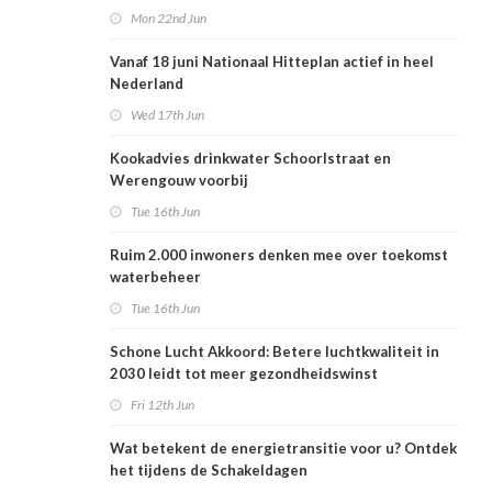
Mon 22nd Jun
Vanaf 18 juni Nationaal Hitteplan actief in heel
Nederland
Wed 17th Jun
Kookadvies drinkwater Schoorlstraat en
Werengouw voorbij
Tue 16th Jun
Ruim 2.000 inwoners denken mee over toekomst
waterbeheer
Tue 16th Jun
Schone Lucht Akkoord: Betere luchtkwaliteit in
2030 leidt tot meer gezondheidswinst
Fri 12th Jun
Wat betekent de energietransitie voor u? Ontdek
het tijdens de Schakeldagen