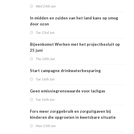
Wed 24th Jun
In midden en zuiden van het land kans op smog
door ozon
Tue 23rd Jun
Bijeenkomst Werken met het projectbesluit op
25 juni
Thu 18th Jun
Start campagne drinkwaterbesparing
Tue 16th Jun
Geen emissiegrenswaarde voor lachgas
Tue 16th Jun
Fors meer zorggebruik en zorguitgaven bij
kinderen die opgroeien in kwetsbare situatie
Mon 15th Jun