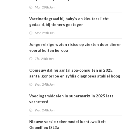
public health in the Netherlands
Mon 29th Jun
Vaccinatiegraad bij baby’s en kleuters licht
gedaald, bij tieners gestegen
Mon 29th Jun
Jonge reizigers zien risico op ziekten door dieren
vooral buiten Europa
Thu 25th Jun
Opnieuw daling aantal soa-consulten in 2025,
aantal gonorroe en syfilis diagnoses stabiel hoog
Wed 24th Jun
Voedingsmiddelen in supermarkt in 2025 iets
verbeterd
Wed 24th Jun
Nieuwe versie rekenmodel luchtkwaliteit
Geomilieu ISL3a