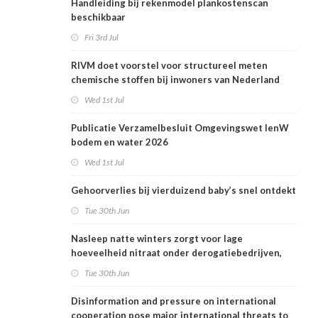
Handleiding bij rekenmodel plankostenscan
beschikbaar
Fri 3rd Jul
RIVM doet voorstel voor structureel meten
chemische stoffen bij inwoners van Nederland
Wed 1st Jul
Publicatie Verzamelbesluit Omgevingswet IenW
bodem en water 2026
Wed 1st Jul
Gehoorverlies bij vierduizend baby’s snel ontdekt
Tue 30th Jun
Nasleep natte winters zorgt voor lage
hoeveelheid nitraat onder derogatiebedrijven,
effect afbouw derogatie nog niet zichtbaar
Tue 30th Jun
Disinformation and pressure on international
cooperation pose major international threats to