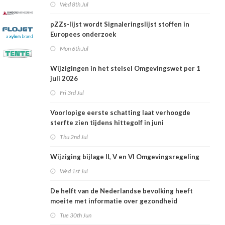
Wed 8th Jul
pZZs-lijst wordt Signaleringslijst stoffen in
Europees onderzoek
Mon 6th Jul
Wijzigingen in het stelsel Omgevingswet per 1
juli 2026
Fri 3rd Jul
Voorlopige eerste schatting laat verhoogde
sterfte zien tijdens hittegolf in juni
Thu 2nd Jul
Wijziging bijlage II, V en VI Omgevingsregeling
Wed 1st Jul
De helft van de Nederlandse bevolking heeft
moeite met informatie over gezondheid
Tue 30th Jun