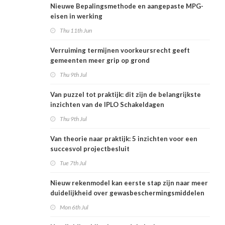
Nieuwe Bepalingsmethode en aangepaste MPG-
eisen in werking
Thu 11th Jun
Verruiming termijnen voorkeursrecht geeft
gemeenten meer grip op grond
Thu 9th Jul
Van puzzel tot praktijk: dit zijn de belangrijkste
inzichten van de IPLO Schakeldagen
Thu 9th Jul
Van theorie naar praktijk: 5 inzichten voor een
succesvol projectbesluit
Tue 7th Jul
Nieuw rekenmodel kan eerste stap zijn naar meer
duidelijkheid over gewasbeschermingsmiddelen
en woonafstand
Mon 6th Jul