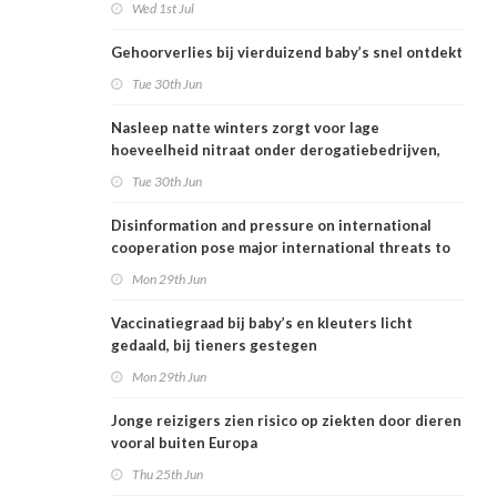
Wed 1st Jul
Gehoorverlies bij vierduizend baby’s snel ontdekt
Tue 30th Jun
Nasleep natte winters zorgt voor lage
hoeveelheid nitraat onder derogatiebedrijven,
effect afbouw derogatie nog niet zichtbaar
Tue 30th Jun
Disinformation and pressure on international
cooperation pose major international threats to
public health in the Netherlands
Mon 29th Jun
Vaccinatiegraad bij baby’s en kleuters licht
gedaald, bij tieners gestegen
Mon 29th Jun
Jonge reizigers zien risico op ziekten door dieren
vooral buiten Europa
Thu 25th Jun