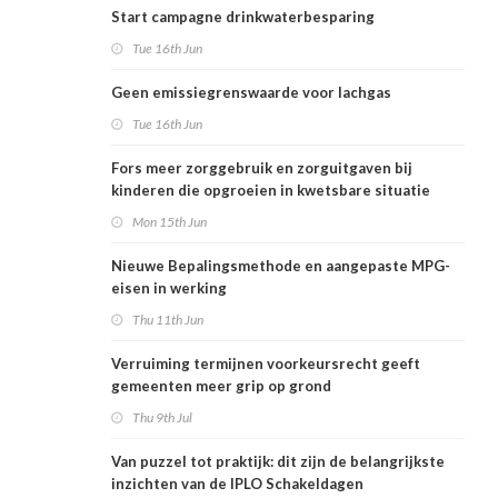
Start campagne drinkwaterbesparing
Tue 16th Jun
Geen emissiegrenswaarde voor lachgas
Tue 16th Jun
Fors meer zorggebruik en zorguitgaven bij
kinderen die opgroeien in kwetsbare situatie
Mon 15th Jun
Nieuwe Bepalingsmethode en aangepaste MPG-
eisen in werking
Thu 11th Jun
Verruiming termijnen voorkeursrecht geeft
gemeenten meer grip op grond
Thu 9th Jul
Van puzzel tot praktijk: dit zijn de belangrijkste
inzichten van de IPLO Schakeldagen