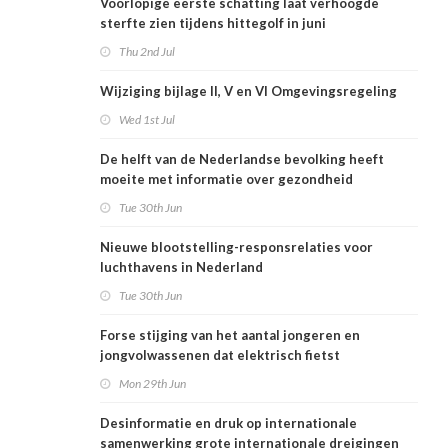
Voorlopige eerste schatting laat verhoogde
sterfte zien tijdens hittegolf in juni
Thu 2nd Jul
Wijziging bijlage II, V en VI Omgevingsregeling
Wed 1st Jul
De helft van de Nederlandse bevolking heeft
moeite met informatie over gezondheid
Tue 30th Jun
Nieuwe blootstelling-responsrelaties voor
luchthavens in Nederland
Tue 30th Jun
Forse stijging van het aantal jongeren en
jongvolwassenen dat elektrisch fietst
Mon 29th Jun
Desinformatie en druk op internationale
samenwerking grote internationale dreigingen