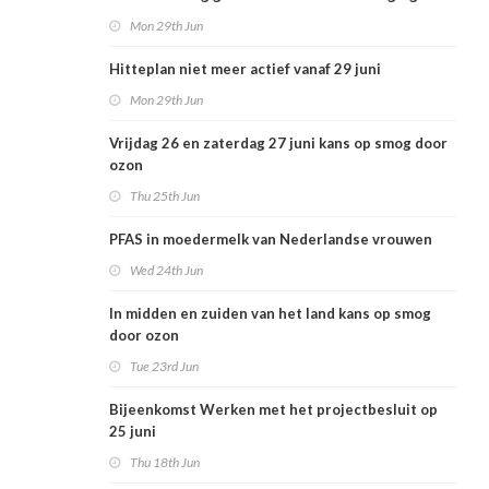
voor Nederlandse volksgezondheid
Mon 29th Jun
Hitteplan niet meer actief vanaf 29 juni
Mon 29th Jun
Vrijdag 26 en zaterdag 27 juni kans op smog door
ozon
Thu 25th Jun
PFAS in moedermelk van Nederlandse vrouwen
Wed 24th Jun
In midden en zuiden van het land kans op smog
door ozon
Tue 23rd Jun
Bijeenkomst Werken met het projectbesluit op
25 juni
Thu 18th Jun