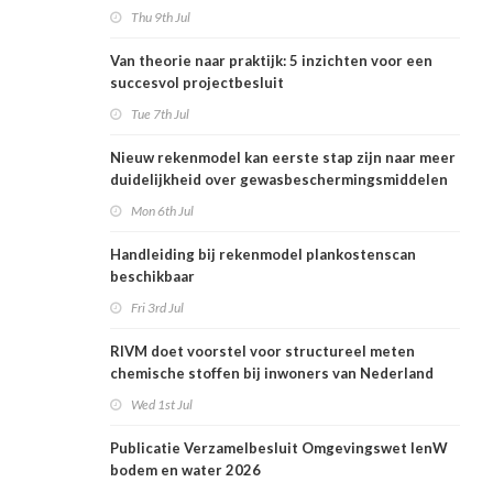
Thu 9th Jul
Van theorie naar praktijk: 5 inzichten voor een
succesvol projectbesluit
Tue 7th Jul
Nieuw rekenmodel kan eerste stap zijn naar meer
duidelijkheid over gewasbeschermingsmiddelen
en woonafstand
Mon 6th Jul
Handleiding bij rekenmodel plankostenscan
beschikbaar
Fri 3rd Jul
RIVM doet voorstel voor structureel meten
chemische stoffen bij inwoners van Nederland
Wed 1st Jul
Publicatie Verzamelbesluit Omgevingswet IenW
bodem en water 2026