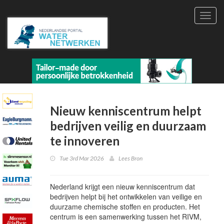
Toggl
navig
Nieuw kenniscentrum helpt
bedrijven veilig en duurzaam
te innoveren
Tue 3rd Mar 2026
Lees Bron
Nederland krijgt een nieuw kenniscentrum dat
bedrijven helpt bij het ontwikkelen van veilige en
duurzame chemische stoffen en producten. Het
centrum is een samenwerking tussen het RIVM,