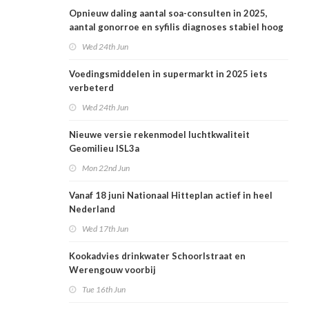
Opnieuw daling aantal soa-consulten in 2025,
aantal gonorroe en syfilis diagnoses stabiel hoog
Wed 24th Jun
Voedingsmiddelen in supermarkt in 2025 iets
verbeterd
Wed 24th Jun
Nieuwe versie rekenmodel luchtkwaliteit
Geomilieu ISL3a
Mon 22nd Jun
Vanaf 18 juni Nationaal Hitteplan actief in heel
Nederland
Wed 17th Jun
Kookadvies drinkwater Schoorlstraat en
Werengouw voorbij
Tue 16th Jun