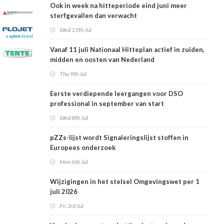
Ook in week na hitteperiode eind juni meer
sterfgevallen dan verwacht
Wed 15th Jul
Vanaf 11 juli Nationaal Hitteplan actief in zuiden,
midden en oosten van Nederland
Thu 9th Jul
Eerste verdiepende leergangen voor DSO
professional in september van start
Wed 8th Jul
pZZs-lijst wordt Signaleringslijst stoffen in
Europees onderzoek
Mon 6th Jul
Wijzigingen in het stelsel Omgevingswet per 1
juli 2026
Fri 3rd Jul